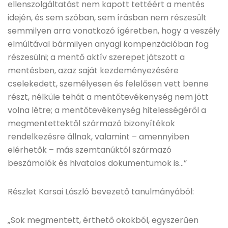
ellenszolgáltatást nem kapott tettéért a mentés
idején, és sem szóban, sem írásban nem részesült
semmilyen arra vonatkozó ígéretben, hogy a veszély
elmúltával bármilyen anyagi kompenzációban fog
részesülni; a mentő aktív szerepet játszott a
mentésben, azaz saját kezdeményezésére
cselekedett, személyesen és felelősen vett benne
részt, nélküle tehát a mentőtevékenység nem jött
volna létre; a mentőtevékenység hitelességéről a
megmentettektől származó bizonyítékok
rendelkezésre állnak, valamint – amennyiben
elérhetők – más szemtanúktól származó
beszámolók és hivatalos dokumentumok is…”
Részlet Karsai László bevezető tanulmányából:
„Sok megmentett, érthető okokból, egyszerűen