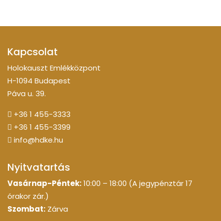
Kapcsolat
Holokauszt Emlékközpont
H-1094 Budapest
Páva u. 39.
+36 1 455-3333
+36 1 455-3399
info@hdke.hu
Nyitvatartás
Vasárnap-Péntek:
10:00 – 18:00 (A jegypénztár 17
órakor zár.)
Szombat:
Zárva