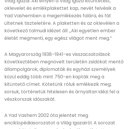
Világ Igazai. Aki elnyeri a Világ Igaza kitüntetést,
oklevelet és emlékplakettet kap, nevét felvésik a
Yad Vashemben a megemlékezés falára, és fát
ültetnek tiszteletére. A plaketten és az oklevélen a
következő talmudi idézet áll: „Aki egyetlen ember
életét megmenti, egy egész világot ment meg.”
A Magyarország 1938–1941-es visszacsatolások
következtében megnövelt területén zsidókat mentő
állampolgárok, diplomaták és egyházi személyek
közül eddig több mint 750-en kapták meg a
kitüntető címet. Kötetünk róluk emlékezik meg;
sorsuk, történetük hitelesen és árnyaltan idézi fel a
vészkorszak időszakát.
A Yad Vashem 2002 óta jelentet meg
enciklopédiasorozatot a Világ Igazairól. A sorozat