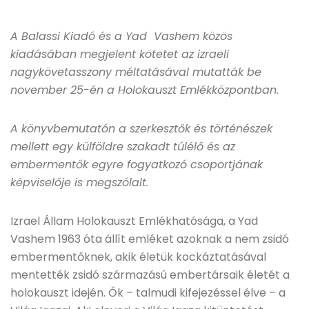
A Balassi Kiadó és a Yad Vashem közös
kiadásában megjelent kötetet az izraeli
nagykövetasszony méltatásával mutatták be
november 25-én a Holokauszt Emlékközpontban.
A könyvbemutatón a szerkesztők és történészek
mellett egy külföldre szakadt túlélő és az
embermentők egyre fogyatkozó csoportjának
képviselője is megszólalt.
Izrael Állam Holokauszt Emlékhatósága, a Yad
Vashem 1963 óta állít emléket azoknak a nem zsidó
embermentőknek, akik életük kockáztatásával
mentették zsidó származású embertársaik életét a
holokauszt idején. Ők – talmudi kifejezéssel élve – a