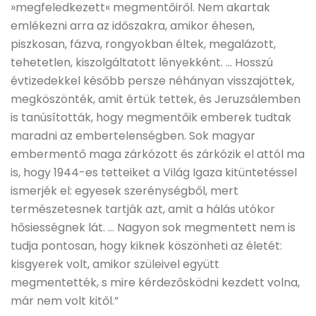
»megfeledkezett« megmentőiről. Nem akartak
emlékezni arra az időszakra, amikor éhesen,
piszkosan, fázva, rongyokban éltek, megalázott,
tehetetlen, kiszolgáltatott lényekként. … Hosszú
évtizedekkel később persze néhányan visszajöttek,
megköszönték, amit értük tettek, és Jeruzsálemben
is tanúsították, hogy megmentőik emberek tudtak
maradni az embertelenségben. Sok magyar
embermentő maga zárkózott és zárkózik el attól ma
is, hogy 1944-es tetteiket a Világ Igaza kitüntetéssel
ismerjék el: egyesek szerénységből, mert
természetesnek tartják azt, amit a hálás utókor
hősiességnek lát. … Nagyon sok megmentett nem is
tudja pontosan, hogy kiknek köszönheti az életét:
kisgyerek volt, amikor szüleivel együtt
megmentették, s mire kérdezősködni kezdett volna,
már nem volt kitől.”