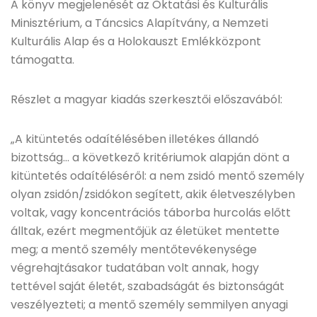
A könyv megjelenését az Oktatási és Kulturális
Minisztérium, a Táncsics Alapítvány, a Nemzeti
Kulturális Alap és a Holokauszt Emlékközpont
támogatta.
Részlet a magyar kiadás szerkesztői előszavából:
„A kitüntetés odaítélésében illetékes állandó
bizottság… a következő kritériumok alapján dönt a
kitüntetés odaítéléséről: a nem zsidó mentő személy
olyan zsidón/zsidókon segített, akik életveszélyben
voltak, vagy koncentrációs táborba hurcolás előtt
álltak, ezért megmentőjük az életüket mentette
meg; a mentő személy mentőtevékenysége
végrehajtásakor tudatában volt annak, hogy
tettével saját életét, szabadságát és biztonságát
veszélyezteti; a mentő személy semmilyen anyagi