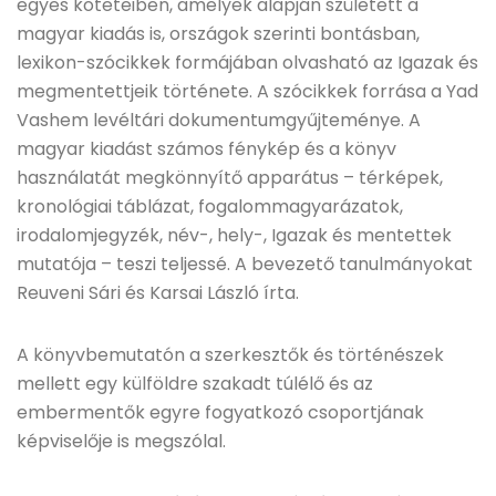
egyes köteteiben, amelyek alapján született a
magyar kiadás is, országok szerinti bontásban,
lexikon-szócikkek formájában olvasható az Igazak és
megmentettjeik története. A szócikkek forrása a Yad
Vashem levéltári dokumentumgyűjteménye. A
magyar kiadást számos fénykép és a könyv
használatát megkönnyítő apparátus – térképek,
kronológiai táblázat, fogalommagyarázatok,
irodalomjegyzék, név-, hely-, Igazak és mentettek
mutatója – teszi teljessé. A bevezető tanulmányokat
Reuveni Sári és Karsai László írta.
A könyvbemutatón a szerkesztők és történészek
mellett egy külföldre szakadt túlélő és az
embermentők egyre fogyatkozó csoportjának
képviselője is megszólal.