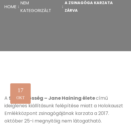
NEM
A ZSINAGÓGA KARZATA
HOME
KATEGORIZÁLT
ZÁRVA
17
A
Sorsközösség – Jane Haining élete
című
OKT
ideiglenes kiállításunk felépítése miatt a Holokauszt
Emlékközpont zsinagógájának karzata a 2017.
október 25-i megnyitóig nem látogatható.