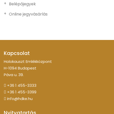
Belépőjegyek
Online jegyvásárlás
Kapcsolat
Holokauszt Emlékközpont
H-1094 Budapest
Páva u. 39.
+36 1 455-3333
+36 1 455-3399
info@hdke.hu
Nyitvatartás