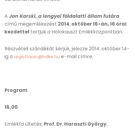
A
Jan Karski, a lengyel földalatti állam futára
című megemlékezést
2014. október 16-án, 16 órai
kezdettel
tartjuk a Holokauszt Emlékközpontban.
Részvételi szándékát kérjük, jelezze 2014. október 14-
ig a
e-mail címre.
registracio@hdke.hu
Program
16,00
Emlékfa ültetés;
Prof. Dr. Haraszti György
,