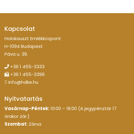
Kapcsolat
Holokauszt Emlékközpont
H-1094 Budapest
Páva u. 39.
+36 1 455-3333
+36 1 455-3399
info@hdke.hu
Nyitvatartás
Vasárnap-Péntek:
10:00 – 18:00 (A jegypénztár 17
órakor zár.)
Szombat:
Zárva