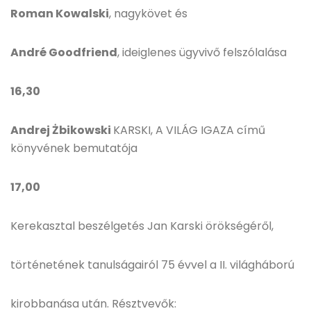
Roman Kowalski
, nagykövet és
André Goodfriend
, ideiglenes ügyvivő felszólalása
16,30
Andrej Żbikowski
KARSKI, A VILÁG IGAZA című
könyvének bemutatója
17,00
Kerekasztal beszélgetés Jan Karski örökségéről,
történetének tanulságairól 75 évvel a II. világháború
kirobbanása után. Résztvevők: