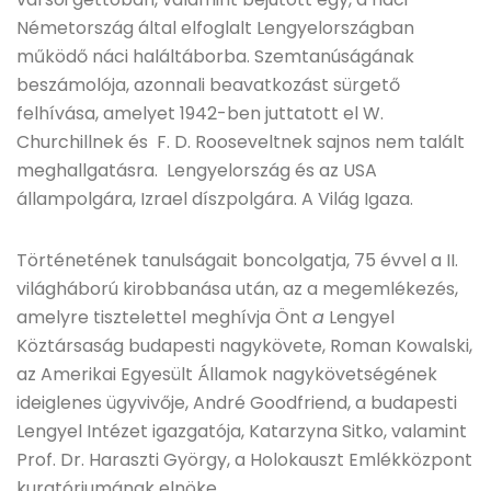
Németország által elfoglalt Lengyelországban
működő náci haláltáborba. Szemtanúságának
beszámolója, azonnali beavatkozást sürgető
felhívása, amelyet 1942-ben juttatott el W.
Churchillnek és F. D. Rooseveltnek sajnos nem talált
meghallgatásra. Lengyelország és az USA
állampolgára, Izrael díszpolgára. A Világ Igaza.
Történetének tanulságait boncolgatja, 75 évvel a II.
világháború kirobbanása után, az a megemlékezés,
amelyre tisztelettel meghívja Önt
a
Lengyel
Köztársaság budapesti nagykövete, Roman Kowalski,
az Amerikai Egyesült Államok nagykövetségének
ideiglenes ügyvivője, André Goodfriend, a budapesti
Lengyel Intézet igazgatója, Katarzyna Sitko, valamint
Prof. Dr. Haraszti György, a Holokauszt Emlékközpont
kuratóriumának elnöke.