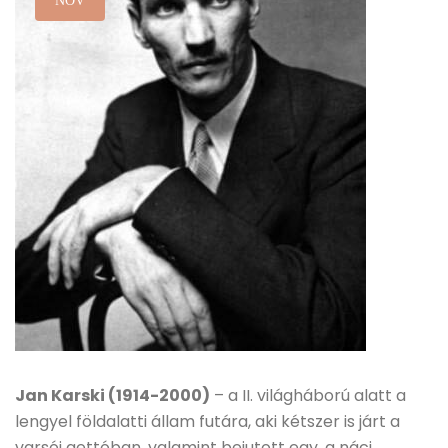
NOV
Jan Karski (1914-2000)
– a II. világháború alatt a
lengyel földalatti állam futára, aki kétszer is járt a
varsói gettóban, valamint bejutott egy, a náci