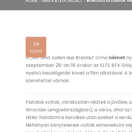
HOME
NEM KATEGORIZÁLT
BOROSZLÓI ZSIDÓK V
14
SZEPT
A „Wir sind Juden aus Breslau” című
német
ny
szeptember 26-án 18 órakor az ELTE BTK Góly
nyelvű beszélgetés követ a film alkotóival. A
szeretettel várnak.
Fiatalok voltak, várakozóan néztek a jövőbe,
Wroclaw Lengyelországban), a város, ahol az
Hitler hatalomra kerülése után ezeket a serdül
Néhányan kénytelenek voltak elmenekülni vag