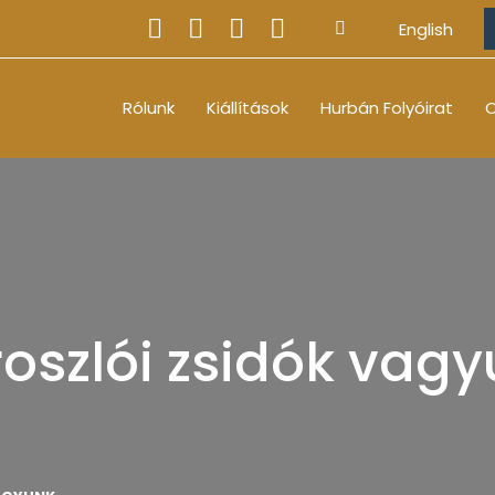
English
Rólunk
Kiállítások
Hurbán Folyóirat
O
oszlói zsidók vag