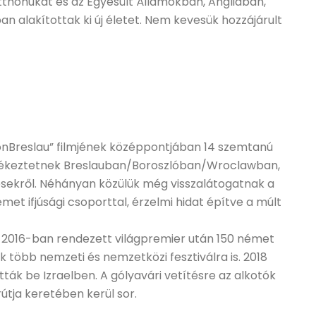
tthonukat és az Egyesült Államokban, Angliában,
alakítottak ki új életet. Nem kevesük hozzájárult
 vonBreslau” filmjének középpontjában 14 szemtanú
emlékeztetnek Breslauban/Boroszlóban/Wroclawban,
ésekről. Néhányan közülük még visszalátogatnak a
t ifjúsági csoporttal, érzelmi hidat építve a múlt
 2016-ban rendezett világpremier után 150 német
 több nemzeti és nemzetközi fesztiválra is. 2018
k be Izraelben. A gólyavári vetítésre az alkotók
útja keretében kerül sor.