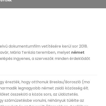
AGYUNK
elvű dokumentumfilm vetítésére kerül sor 2018.
avár, Mária Terézia teremben, melyet
német
 belépés ingyenes, a szervezők minden érdeklődőt
 úgy érezték, hogy otthonuk Breslau/Boroszló (ma
 harmadik legnagyobb német zsidó közösség élt.
őket összeköti a közös sors, az üldöztetés.
y száműzetésbe vonulni, néhányuk túlélte az