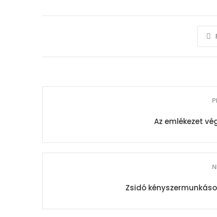
P
Az emlékezet vég
N
Zsidó kényszermunkáso