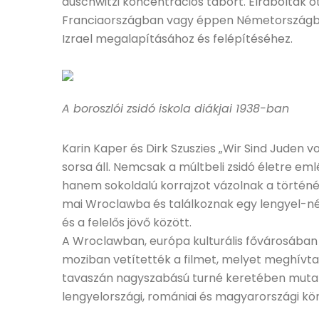
auschwitzi koncentrációs tábort. Elrabolták o
Franciaországban vagy éppen Németországban 
Izrael megalapításához és felépítéséhez.
A boroszlói zsidó iskola diákjai 1938-ban
Karin Kaper és Dirk Szuszies „Wir Sind Juden
sorsa áll. Nemcsak a múltbeli zsidó életre 
hanem sokoldalú korrajzot vázolnak a történ
mai Wroclawba és találkoznak egy lengyel-néme
és a felelős jövő között.
A Wroclawban, európa kulturális fővárosában
moziban vetítették a filmet, melyet meghívtak
tavaszán nagyszabású turné keretében mutattá
lengyelországi, romániai és magyarországi kör