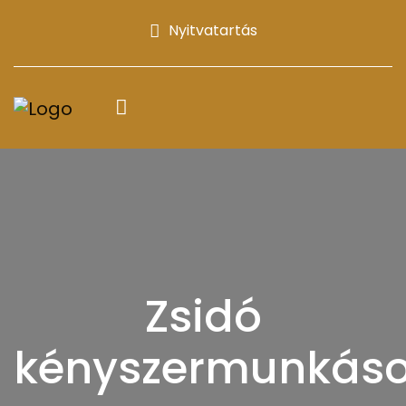
Nyitvatartás
Zsidó
kényszermunkás