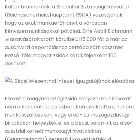
Kaltenbrunnernek, a Birodalmi Biztonsági Főhivatal
(Reichssicherheitshauptamt RSHA) vezetőjének,
hogy az akut munkaerőhiányt a városban
kényszermunkásokkal pótolná. Erre Adolf Eichmann
‚visszavásároltatott’ körülbelül 15.000 főt a már az
auschwitzi deportáláshoz gettóba zárt Kasztner
Rezső-féle magyar zsidók közül, fejenként 100
dollárért.
Ezeket a magyarországi zsidó kényszermunkásokat
nem a koncentrációs táborokba szállították, hanem
munkásszállásokon, vagy erdő- és mezőgazdasági
birtokokon helyezték el és a bécsi, valamint az alsó-
ausztriai körzeti munkaügyi hivatalokon
(Gauarbeitsamt) keresztül közvetítették ki.