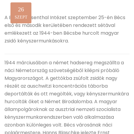
26
A Bécsi Wiesenthal Intézet szeptember 25-én Bécs
SZEPT
első és második kerületében rendezett sétával
emlékezett az 1944-ben Bécsbe hurcolt magyar
zsidó kényszermunkásokra.
1944 márciusában a német hadsereg megszállta a
náci Németország szövetségéből kilépni próbáló
Magyarországot. A gettókba zsúfolt zsidók nagy
részét az auschwitzi koncentrációs táborba
deportálták és ott megölték, vagy kényszermunkára
hurcolták őket a Német Birodalomba. A magyar
állampolgároknak az ausztriai nemzeti szocialista
kényszermunkarendszerben való alkalmazása
azonban különleges volt. Bécs városának náci
polgármestere, Hanns Blaschke jelezte Ernst