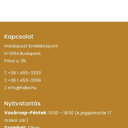
Kapcsolat
Holokauszt Emlékközpont
H-1094 Budapest
Páva u. 39.
+36 1 455-3333
+36 1 455-3399
info@hdke.hu
Nyitvatartás
Vasárnap-Péntek:
10:00 – 18:00 (A jegypénztár 17
órakor zár.)
Szombat:
Zárva