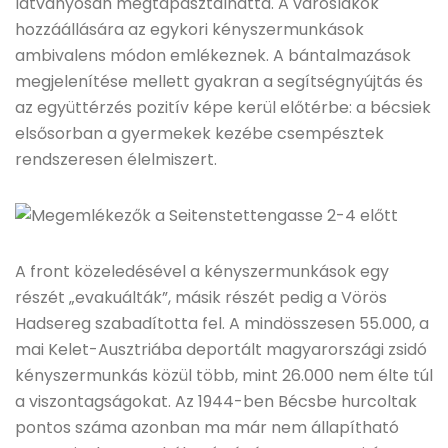
látványosan megtapasztalhatta. A városlakók
hozzáállására az egykori kényszermunkások
ambivalens módon emlékeznek. A bántalmazások
megjelenítése mellett gyakran a segítségnyújtás és
az együttérzés pozitív képe kerül előtérbe: a bécsiek
elsősorban a gyermekek kezébe csempésztek
rendszeresen élelmiszert.
A front közeledésével a kényszermunkások egy
részét „evakuálták”, másik részét pedig a Vörös
Hadsereg szabadította fel. A mindösszesen 55.000, a
mai Kelet-Ausztriába deportált magyarországi zsidó
kényszermunkás közül több, mint 26.000 nem élte túl
a viszontagságokat. Az 1944-ben Bécsbe hurcoltak
pontos száma azonban ma már nem állapítható