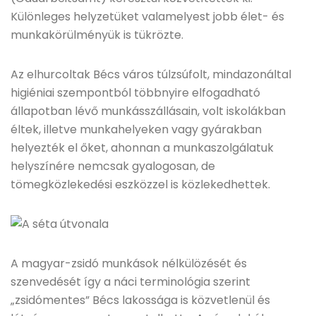
Különleges helyzetüket valamelyest jobb élet- és
munkakörülményük is tükrözte.
Az elhurcoltak Bécs város túlzsúfolt, mindazonáltal
higiéniai szempontból többnyire elfogadható
állapotban lévő munkásszállásain, volt iskolákban
éltek, illetve munkahelyeken vagy gyárakban
helyezték el őket, ahonnan a munkaszolgálatuk
helyszínére nemcsak gyalogosan, de
tömegközlekedési eszközzel is közlekedhettek.
A magyar-zsidó munkások nélkülözését és
szenvedését így a náci terminológia szerint
„zsidómentes” Bécs lakossága is közvetlenül és