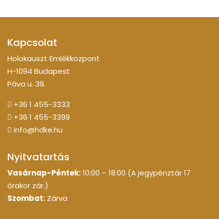
Kapcsolat
Holokauszt Emlékközpont
H-1094 Budapest
Páva u. 39.
+36 1 455-3333
+36 1 455-3399
info@hdke.hu
Nyitvatartás
Vasárnap-Péntek:
10:00 – 18:00 (A jegypénztár 17
órakor zár.)
Szombat:
Zárva