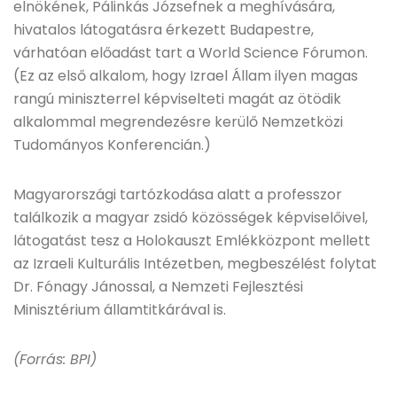
elnökének, Pálinkás Józsefnek a meghívására,
hivatalos látogatásra érkezett Budapestre,
várhatóan előadást tart a World Science Fórumon.
(Ez az első alkalom, hogy Izrael Állam ilyen magas
rangú miniszterrel képviselteti magát az ötödik
alkalommal megrendezésre kerülő Nemzetközi
Tudományos Konferencián.)
Magyarországi tartózkodása alatt a professzor
találkozik a magyar zsidó közösségek képviselőivel,
látogatást tesz a Holokauszt Emlékközpont mellett
az Izraeli Kulturális Intézetben, megbeszélést folytat
Dr. Fónagy Jánossal, a Nemzeti Fejlesztési
Minisztérium államtitkárával is.
(Forrás: BPI)