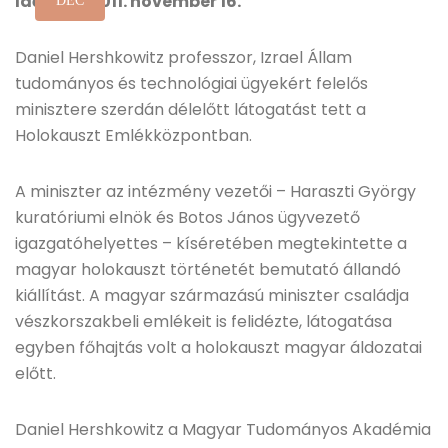
Időpont: 2011. november 16.
DEC
Daniel Hershkowitz professzor, Izrael Állam
tudományos és technológiai ügyekért felelős
minisztere szerdán délelőtt látogatást tett a
Holokauszt Emlékközpontban.
A miniszter az intézmény vezetői – Haraszti György
kuratóriumi elnök és Botos János ügyvezető
igazgatóhelyettes – kíséretében megtekintette a
magyar holokauszt történetét bemutató állandó
kiállítást. A magyar származású miniszter családja
vészkorszakbeli emlékeit is felidézte, látogatása
egyben főhajtás volt a holokauszt magyar áldozatai
előtt.
Daniel Hershkowitz a Magyar Tudományos Akadémia