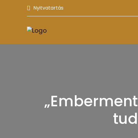
Nyitvatartás
„Embermentők
tu