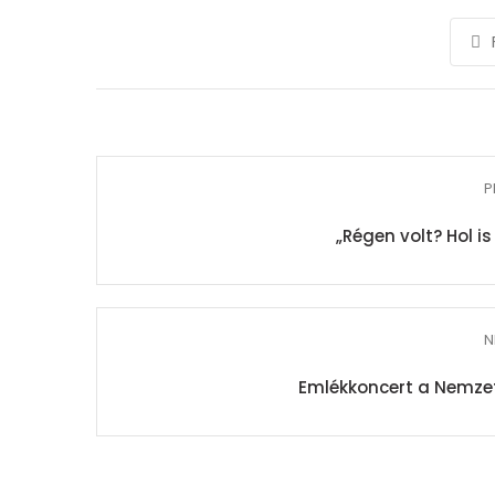
P
„Régen volt? Hol is
N
Emlékkoncert a Nemze