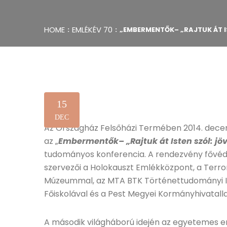
HOME
EMLÉKÉV 70
„EMBERMENTŐK– „RAJTUK ÁT 
15
DEC
Az Országház Felsőházi Termében 2014. decem
az „
Embermentők– „Rajtuk át Isten szól: jö
tudományos konferencia. A rendezvény fővédn
szervezői a Holokauszt Emlékközpont, a Terr
Múzeummal, az MTA BTK Történettudományi I
Főiskolával és a Pest Megyei Kormányhivatalla
A második világháború idején az egyetemes e