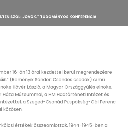
ISTEN SZÓL: JÖVÖK.” TUDOMÁNYOS KONFERENCIA
ber 16-án 13 órai kezdettel kerül megrendezésre
vök
.” (Reményik Sándor: Csendes csodák) című
öke Kövér László, a Magyar Országgyűlés elnöke,
or Háza Múzeummal, a HM Hadtörténeti Intézet és
ntézettel, a Szeged-Csanád Püspökség-Gál Ferenc
l közösen.
rkölcsi értékek összeomlottak. 1944-1945-ben a