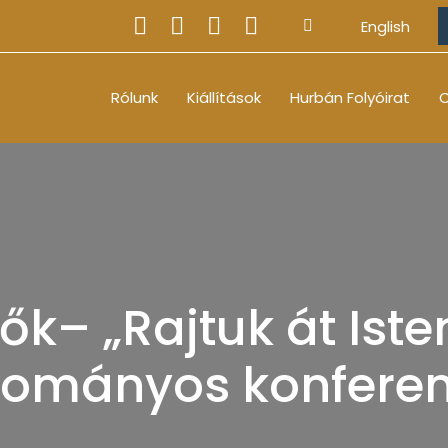
English
Rólunk
Kiállítások
Hurbán Folyóirat
O
– „Rajtuk át Isten 
dományos konferen