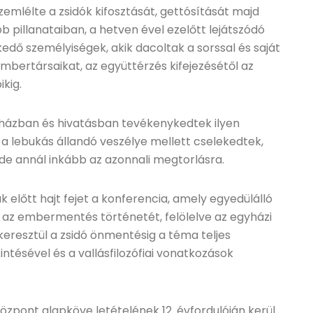
mlélte a zsidók kifosztását, gettósítását majd
b pillanataiban, a hetven ével ezelőtt lejátszódó
kedő személyiségek, akik dacoltak a sorssal és saját
embertársaikat, az együttérzés kifejezésétől az
ikig.
ázban és hivatásban tevékenykedtek ilyen
a lebukás állandó veszélye mellett cselekedtek,
de annál inkább az azonnali megtorlásra.
k előtt hajt fejet a konferencia, amely egyedülálló
az embermentés történetét, felölelve az egyházi
esztül a zsidó önmentésig a téma teljes
kintésével és a vallásfilozófiai vonatkozások
özpont alapköve letételének 12. évfordulóján kerül