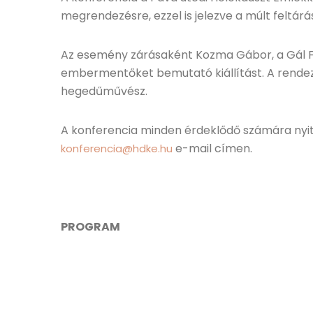
megrendezésre, ezzel is jelezve a múlt feltárá
Az esemény zárásaként Kozma Gábor, a Gál Fe
embermentőket bemutató kiállítást. A rendez
hegedűművész.
A konferencia minden érdeklődő számára nyito
e-mail címen.
konferencia@hdke.hu
PROGRAM