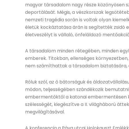
magyar társadalom nagy része közönyösen sze
deportálását. Mégis, a vészkorszak legsötéteb
nemzeti tragédia során is voltak olyan kiemel
életük kockáztatása árán is segítették zsidó 
életveszélyt is vállaló, önfeláldozó mentőakció
A társadalom minden rétegében, minden egyh
emberek. Titokban, ellenséges környezetben, 
nem számíthattak a társadalom biztatására, 
Róluk szól, az ő bátorságuk és áldozatvállalásu
módon, teljességében szándékozik bemutatni 
embermentőktől a katonai embermentésen ker
szélességét, kiegészítve a II. világháború átte
megvilágításával.
A konferencia a Páva utcai Holokauszt Emlékk