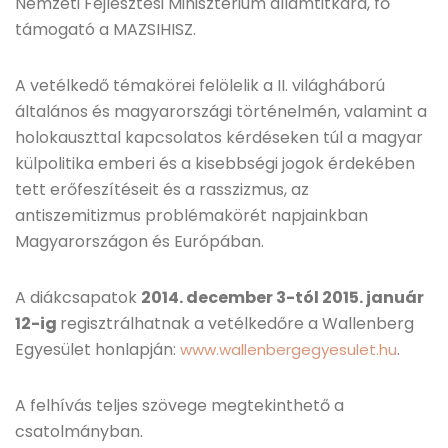
Nemzeti Fejlesztési Minisztérium államtitkára, fő
támogató a MAZSIHISZ.
A vetélkedő témakörei felölelik a II. világháború
általános és magyarországi történelmén, valamint a
holokauszttal kapcsolatos kérdéseken túl a magyar
külpolitika emberi és a kisebbségi jogok érdekében
tett erőfeszítéseit és a rasszizmus, az
antiszemitizmus problémakörét napjainkban
Magyarországon és Európában.
A diákcsapatok
2014. december 3-tól 2015. január
12-ig
regisztrálhatnak a vetélkedőre a Wallenberg
Egyesület honlapján:
.
www.wallenbergegyesulet.hu
A felhívás teljes szövege megtekinthető a
csatolmányban.