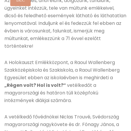
Az a település, ahol élünk, dolgozunk, tanulunk,
DEC
ügyeinket intézzük, tele van múltunk emlékeivel,
dicső és feledhető események látható és láthatatlan
lenyomatával. Induljunk el és fedezzük fel ebben az
évben is városunkat, falunkat, ismerjük meg
múltunkat, emlékezzünk a 71 évvel ezelőtt
történtekre!
A Holokauszt Emlékközpont, a Raoul Wallenberg
Szakközépiskola és Szakiskola, a Raoul Wallenberg
Egyesület ebben az iskolaévben is meghirdeti a
„Régen volt? Hol is volt?”
vetélkedőt a
magyarországi és határon túli középfokú
intézmények diákjai számára.
A vetélkedő fővédnökei Niclas Trouvé, Svédország
magyarországi nagykövete és dr. Fónagy János, a