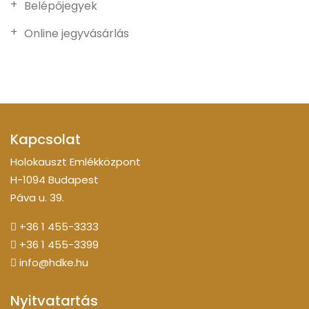
Belépőjegyek
Online jegyvásárlás
Kapcsolat
Holokauszt Emlékközpont
H-1094 Budapest
Páva u. 39.
+36 1 455-3333
+36 1 455-3399
info@hdke.hu
Nyitvatartás