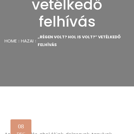
vetélkedő
felhívás
„RÉGEN VOLT? HOL IS VOLT?” VETÉLKEDŐ
HOME
HAZAI
FELHÍVÁS
08