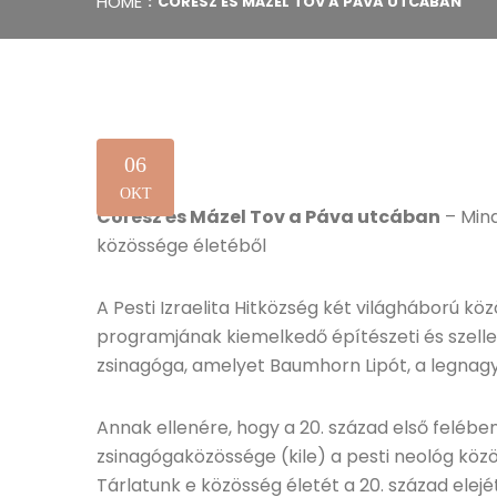
HOME
CÓRESZ ÉS MÁZEL TOV A PÁVA UTCÁBAN
06
OKT
Córesz és Mázel Tov a Páva utcában
– Min
közössége életéből
A Pesti Izraelita Hitközség két világháború k
programjának kiemelkedő építészeti és szell
zsinagóga, amelyet Baumhorn Lipót, a legnag
Annak ellenére, hogy a 20. század első feléb
zsinagógaközössége (kile) a pesti neológ közös
Tárlatunk e közösség életét a 20. század elej