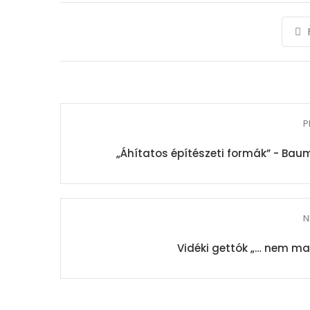
P
„Áhítatos építészeti formák” - Bau
N
Vidéki gettók „… nem ma