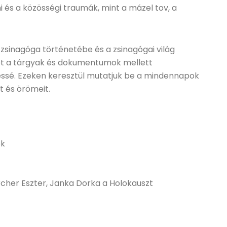
i és a közösségi traumák, mint a mázel tov, a
a zsinagóga történetébe és a zsinagógai világ
et a tárgyak és dokumentumok mellett
ssé. Ezeken keresztül mutatjuk be a mindennapok
t és örömeit.
ok
rcher Eszter, Janka Dorka a Holokauszt