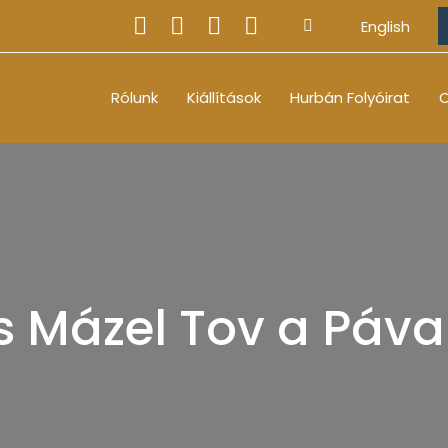
English
Rólunk
Kiállítások
Hurbán Folyóirat
O
s Mázel Tov a Páv