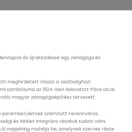
dennapok és újrakezdések egy zsinagóga és
özött meghirdetett
Vissza a zsidósághoz!
emi szimbóluma az 1924-ben felavatott Páva utcai
yobb magyar zsinagógaépítész tervezett.
en peremkerületnek számított Ferencváros,
ségi és hitélet integráns részévé tudott válni.
étől napjainkig mutatja be, amelynek szerves része