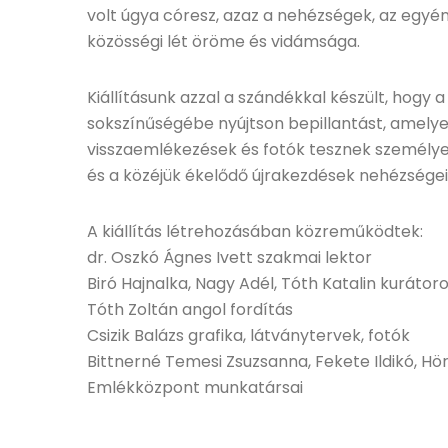
volt úgya córesz, azaz a nehézségek, az egyén
közösségi lét öröme és vidámsága.
Kiállításunk azzal a szándékkal készült, hogy 
sokszínűségébe nyújtson bepillantást, amely
visszaemlékezések és fotók tesznek személye
és a közéjük ékelődő újrakezdések nehézségei
A kiállítás létrehozásában közreműködtek:
dr. Oszkó Ágnes Ivett szakmai lektor
Biró Hajnalka, Nagy Adél, Tóth Katalin kurátor
Tóth Zoltán angol fordítás
Csizik Balázs grafika, látványtervek, fotók
Bittnerné Temesi Zsuzsanna, Fekete Ildikó, Hö
Emlékközpont munkatársai