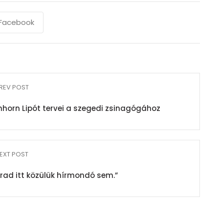
Facebook
REV POST
mhorn Lipót tervei a szegedi zsinagógához
EXT POST
rad itt közülük hírmondó sem.”