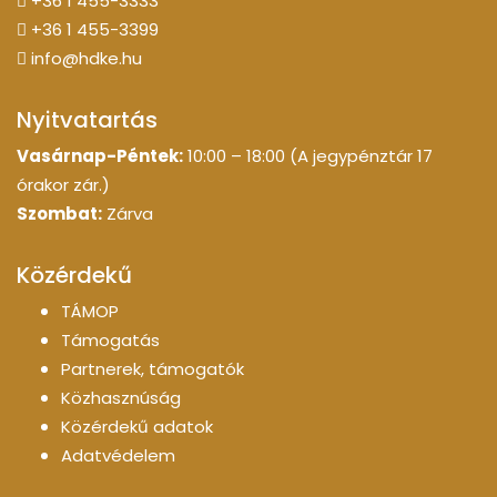
+36 1 455-3333
+36 1 455-3399
info@hdke.hu
Nyitvatartás
Vasárnap-Péntek:
10:00 – 18:00 (A jegypénztár 17
órakor zár.)
Szombat:
Zárva
Közérdekű
TÁMOP
Támogatás
Partnerek, támogatók
Közhasznúság
Közérdekű adatok
Adatvédelem