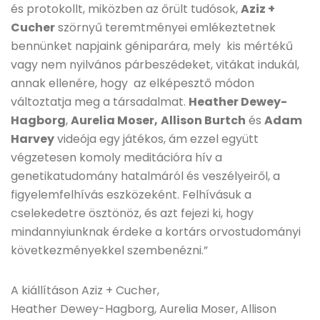
és protokollt, miközben az őrült tudósok,
Aziz +
Cucher
szörnyű teremtményei emlékeztetnek
bennünket napjaink géniparára, mely kis mértékű
vagy nem nyilvános párbeszédeket, vitákat indukál,
annak ellenére, hogy az elképesztő módon
változtatja meg a társadalmat.
Heather Dewey-
Hagborg
,
Aurelia Moser,
Allison Burtch
és
Adam
Harvey
videója egy játékos, ám ezzel együtt
végzetesen komoly meditációra hív a
genetikatudomány hatalmáról és veszélyeiről, a
figyelemfelhívás eszközeként. Felhívásuk a
cselekedetre ösztönöz, és azt fejezi ki, hogy
mindannyiunknak érdeke a kortárs orvostudományi
következményekkel szembenézni.”
A kiállításon Aziz + Cucher,
Heather Dewey-Hagborg, Aurelia Moser, Allison