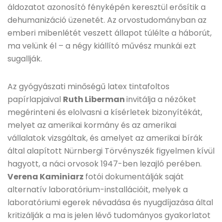
áldozatot azonosító fényképén keresztül erősítik a
dehumanizáció üzenetét. Az orvostudományban az
emberi mibenlétét veszett állapot túlélte a háborút,
ma velünk él – a négy kiállító művész munkái ezt
sugallják.
Az gyógyászati minőségű latex tintafoltos
papírlapjaival
Ruth Liberman
invitálja a nézőket
megérinteni és elolvasni a kísérletek bizonyítékát,
melyet az amerikai kormány és az amerikai
vállalatok vizsgáltak, és amelyet az amerikai bírák
által alapított Nürnbergi Törvényszék figyelmen kívül
hagyott, a náci orvosok 1947-ben lezajló perében.
Verena Kaminiarz
fotói dokumentálják saját
alternatív laboratórium-installációit, melyek a
laboratóriumi egerek névadása és nyugdíjazása által
kritizálják a ma is jelen lévő tudományos gyakorlatot