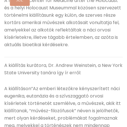
A houstoni Center for Medicine after the Holocaust
JÚL
és a helyi Holocaust Museummal közösen szervezett
történelmi kiállításunk egy külön, de szerves része
kortárs amerikai művészek alkotásait vonultatja fel,
amelyekkel az alkotók reflektáltak a náci orvosi
kísérletekre, illetve tágabb értelemben, az azóta is
aktuális bioetikai kérdésekre.
A kiállítás kurátora, Dr. Andrew Weinstein, a New York
State University tanára így ír erről:
A kiállításon”Az emberi létezőkre kényszerített náci
eugenika, eutanázia és a szívszaggató orvosi
kísérletek történetét szemlélve, a művészek, akik itt
kiállítanak, “művész-filozófusok” néven is jelölhetők,
mert olyan kérdéseket, problémákat fogalmaznak
meg, melyekkel a történészek nem mindennap