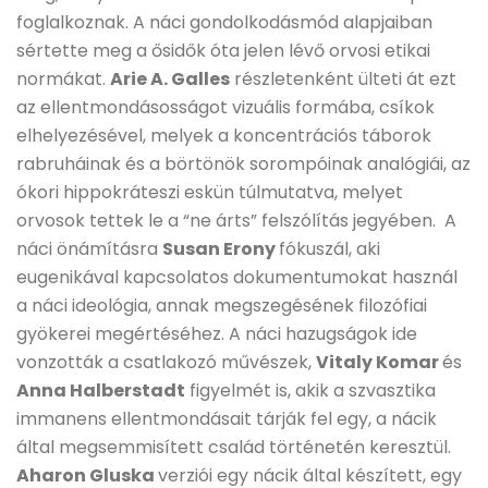
foglalkoznak. A náci gondolkodásmód alapjaiban
sértette meg a ősidők óta jelen lévő orvosi etikai
normákat.
Arie A. Galles
részletenként ülteti át ezt
az ellentmondásosságot vizuális formába, csíkok
elhelyezésével, melyek a koncentrációs táborok
rabruháinak és a börtönök sorompóinak analógiái, az
ókori hippokráteszi eskün túlmutatva, melyet
orvosok tettek le a “ne árts” felszólítás jegyében. A
náci önámításra
Susan Erony
fókuszál, aki
eugenikával kapcsolatos dokumentumokat használ
a náci ideológia, annak megszegésének filozófiai
gyökerei megértéséhez. A náci hazugságok ide
vonzották a csatlakozó művészek,
Vitaly Komar
és
Anna Halberstadt
figyelmét is, akik a szvasztika
immanens ellentmondásait tárják fel egy, a nácik
által megsemmisített család történetén keresztül.
Aharon Gluska
verziói egy nácik által készített, egy