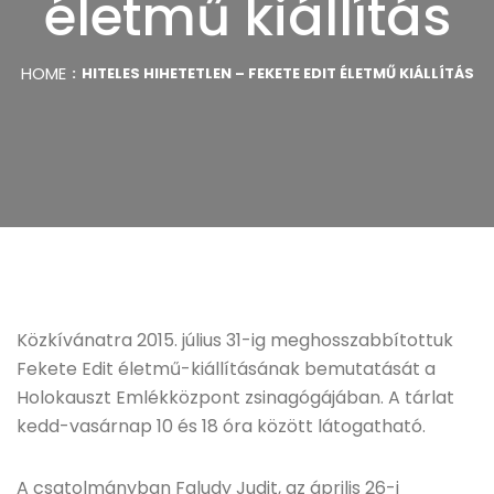
életmű kiállítás
HOME
HITELES HIHETETLEN – FEKETE EDIT ÉLETMŰ KIÁLLÍTÁS
Közkívánatra 2015. július 31-ig meghosszabbítottuk
Fekete Edit életmű-kiállításának bemutatását a
Holokauszt Emlékközpont zsinagógájában. A tárlat
kedd-vasárnap 10 és 18 óra között látogatható.
A csatolmányban Faludy Judit, az április 26-i