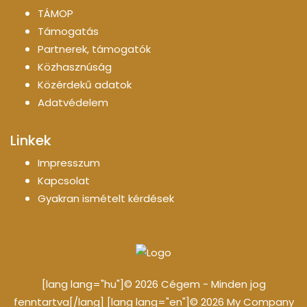
TÁMOP
Támogatás
Partnerek, támogatók
Közhasznúság
Közérdekű adatok
Adatvédelem
Linkek
Impresszum
Kapcsolat
Gyakran ismételt kérdések
[lang lang="hu"]© 2026 Cégem - Minden jog
fenntartva[/lang] [lang lang="en"]© 2026 My Company