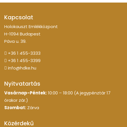
Kapcsolat
Holokauszt Emlékközpont
H-1094 Budapest
Páva u. 39.
+36 1 455-3333
+36 1 455-3399
info@hdke.hu
Nyitvatartás
Vasárnap-Péntek:
10:00 – 18:00 (A jegypénztár 17
órakor zár.)
Szombat:
Zárva
Közérdekű