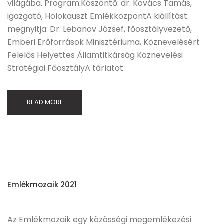
világába. Program:Köszöntő: dr. Kovács Tamás,
igazgató, Holokauszt EmlékközpontA kiállítást
megnyitja: Dr. Lebanov József, főosztályvezető,
Emberi Erőforrások Minisztériuma, Köznevelésért
Felelős Helyettes Államtitkárság Köznevelési
Stratégiai FőosztályA tárlatot
READ MORE
Emlékmozaik 2021
Az Emlékmozaik egy közösségi megemlékezési