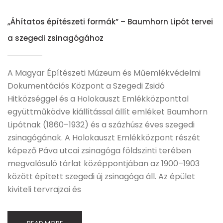
„Áhítatos építészeti formák” – Baumhorn Lipót tervei
a szegedi zsinagógához
A Magyar Építészeti Múzeum és Műemlékvédelmi
Dokumentációs Központ a Szegedi Zsidó
Hitközséggel és a Holokauszt Emlékközponttal
együttműködve kiállítással állít emléket Baumhorn
Lipótnak (1860–1932) és a százhúsz éves szegedi
zsinagógának. A Holokauszt Emlékközpont részét
képező Páva utcai zsinagóga földszinti terében
megvalósuló tárlat középpontjában az 1900–1903
között épített szegedi új zsinagóga áll. Az épület
kiviteli tervrajzai és