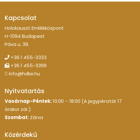
Kapcsolat
Holokauszt Emlékközpont
H-1094 Budapest
Páva u. 39.
+36 1 455-3333
+36 1 455-3399
info@hdke.hu
Nyitvatartás
Vasárnap-Péntek:
10:00 – 18:00 (A jegypénztár 17
órakor zár.)
Szombat:
Zárva
Közérdekű