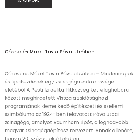
READ MORE
Córesz és Mázel Tov a Páva utcában
Córesz és Mázel Tov a Páva utcában – Mindennapok
és újrakezdések egy zsinagóga és közössége
életéből A Pesti Izraelita Hitközség két világháború
között meghirdetett Vissza a zsidósághoz!
programjának kiemelkedő építészeti és szellemi
szimbóluma az 1924-ben felavatott Páva utcai
zsinagóga, amelyet Baumhorn Lipót, a legnagyobb
magyar zsinagógaépítész tervezett. Annak ellenére,
hogy a 20. század első felében