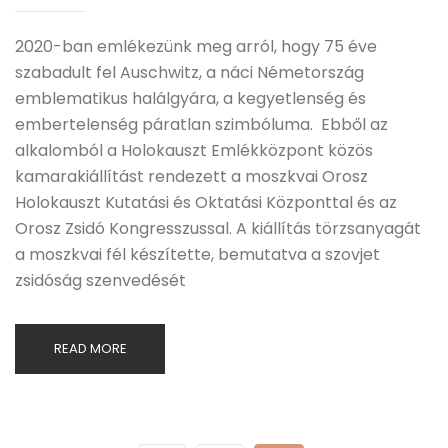
2020-ban emlékezünk meg arról, hogy 75 éve
szabadult fel Auschwitz, a náci Németország
emblematikus halálgyára, a kegyetlenség és
embertelenség páratlan szimbóluma. Ebből az
alkalomból a Holokauszt Emlékközpont közös
kamarakiállítást rendezett a moszkvai Orosz
Holokauszt Kutatási és Oktatási Központtal és az
Orosz Zsidó Kongresszussal. A kiállítás törzsanyagát
a moszkvai fél készítette, bemutatva a szovjet
zsidóság szenvedését
READ MORE