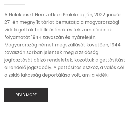
A Holokauszt Nemzetközi Emléknapján, 2022. január
27-én megnyílt tárlat bemutatja a magyarországi
vidéki gettók felállításának és felszámolásának
folyamatát 1944 tavaszán és nyárelején.
Magyarország német megszállását követően, 1944
tavaszán sorban jelentek meg a zsidóság
jogfosztását célzó rendeletek, közöttük a gettósítást
elrendelő jogszabály. A gettósítás eszköz, a valós cél
a zsidó lakosság deportálása volt, ami a vidéki
READ MORE