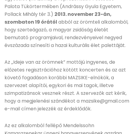
Palota Tükörtermében (Andrássy Gyula Egyetem,
Pollack Mihály tér 3.)
2013. november 23-án,
szombaton 19 órától
abból az örömteli alkalomból,
hogy szerteágazó, a magyar zsidóság életét
bemutató programjaival, rendezvényeivel negyed
évszázada színesíti a hazai kulturális élet palettáját.
Az „Ideje van az örömnek” mottójú ingyenes, de
előzetes regisztrációhoz kötött koncerten és az azt
követő fogadáson korábbi MAZSIKE-elnökök, a
szervezet alapítói, egykori és mai tagok, illetve
szimpatizánsok vesznek részt. A szervezők azt kérik,
hogy a megjelenési szándékot a mazsike@gmail.com
e-mail címen jelezzék az érdeklődők.
Az ez alkalomból fellépő Mendelssohn
Kamarazenekar ünnepi hangversenyének gazdag