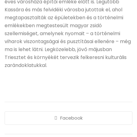
éves városháza építői emléke előtt is. Legutóbb
Kassára és más felvidéki városba jutottak el, ahol
megtapasztalták az épületekben és a történelmi
emlékekben megtestesült magyar zsidó
szellemiséget, amelynek nyomait – a történelmi
viharok viszontagságai és pusztításai ellenére – még
ma is lehet látni. Legközelebb, jövő májusban
Triesztet és környékét tervezik felkeresni kulturális
zarándoklatukkal.
Facebook