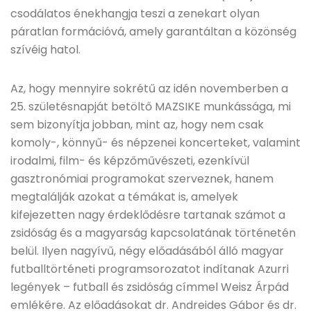
csodálatos énekhangja teszi a zenekart olyan
páratlan formációvá, amely garantáltan a közönség
szívéig hatol.
Az, hogy mennyire sokrétű az idén novemberben a
25. születésnapját betöltő MAZSIKE munkássága, mi
sem bizonyítja jobban, mint az, hogy nem csak
komoly-, könnyű- és népzenei koncerteket, valamint
irodalmi, film- és képzőművészeti, ezenkívül
gasztronómiai programokat szerveznek, hanem
megtalálják azokat a témákat is, amelyek
kifejezetten nagy érdeklődésre tartanak számot a
zsidóság és a magyarság kapcsolatának történetén
belül. Ilyen nagyívű, négy előadásából álló magyar
futballtörténeti programsorozatot indítanak Azurri
legények – futball és zsidóság címmel Weisz Árpád
emlékére. Az előadásokat dr. Andreides Gábor és dr.