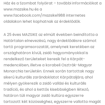
Ház és a Szombat folyóirat – további információkat a
www.mazsike.hu és a
www.facebook.com/mazsike1988 internetes
oldalakon lehet kaphatnak az érdeklődők.
A 25 éves MAZSIKE az elmúlt években beindította a
Határtalan elnevezésű, nagy érdeklődésre számot
tartó programsorozatát, amelynek keretében az
országhatáron kívüli, zsidó hagyományokkal is
rendelkező területeket keresik fel a Kárpát-
medencében, illetve a korabeli Osztrák-Magyar
Monarchia területén. Ennek során tartottak nagy
sikerű kulturális zarándoklatot Kárpátaljára, ahol
mélyen gyökerezik a zsidó vallási és kulturális
tradíció, és ahol a kettős kisebbségben létező,
határon túli magyar zsidó kultúra egyszerre
tartozott két közösséghez, egyszerre vallotta magát