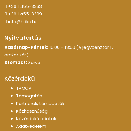
+36 1 455-3333
+36 1 455-3399
info@hdke.hu
Nyitvatartás
Vasárnap-Péntek:
10:00 – 18:00 (A jegypénztár 17
órakor zár.)
Szombat:
Zárva
Közérdekű
TÁMOP
Támogatás
Partnerek, támogatók
Közhasznúság
Közérdekű adatok
Adatvédelem