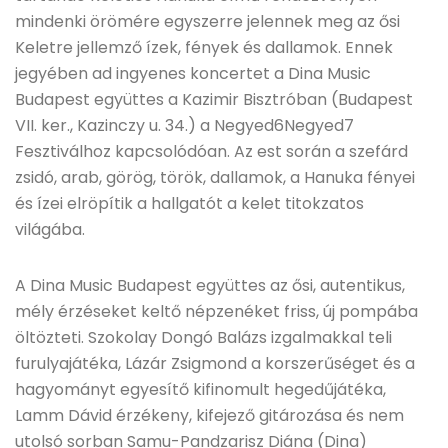
mindenki örömére egyszerre jelennek meg az ősi
Keletre jellemző ízek, fények és dallamok. Ennek
jegyében ad ingyenes koncertet a Dina Music
Budapest együttes a Kazimir Bisztróban (Budapest
VII. ker., Kazinczy u. 34.) a Negyed6Negyed7
Fesztiválhoz kapcsolódóan. Az est során a szefárd
zsidó, arab, görög, török, dallamok, a Hanuka fényei
és ízei elröpítik a hallgatót a kelet titokzatos
világába.
A Dina Music Budapest együttes az ősi, autentikus,
mély érzéseket keltő népzenéket friss, új pompába
öltözteti. Szokolay Dongó Balázs izgalmakkal teli
furulyajátéka, Lázár Zsigmond a korszerűséget és a
hagyományt egyesítő kifinomult hegedűjátéka,
Lamm Dávid érzékeny, kifejező gitározása és nem
utolsó sorban Samu-Pandzarisz Diána (Dina)