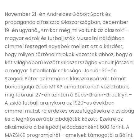
November 21-én Andreides Gábor: Sport és
propaganda a fasiszta Olaszországban, december
19-én ugyanő „Amikor még mi voltunk az olaszok” –
magyar edzők és futballisták Mussolini Itáliájában
címmel feszegeti egyebek mellett azt a kérdést,
hogy milyen történelmi okok vezettek ahhoz, hogy a
két világháború között Olaszországba vonult játszani
a magyar futballisták sokasága. Január 30-án
Szegedi Péter az immáron klasszikussá vált témát
boncolgatja Zsidó MTK? című történeti vázlatában,
míg február 27-én szintén ő Bécs-Brünn-Brooklyn –
A zsidó futball aranykora az 1920-as években
címmel mutat rá érdekes összefüggésekre a zsidóág
és a legnépszerűbb labdajáték között. Ezekre az
alkalmakra a belépődíj előadásonként 600 forint. A
MAZSIKE programjairól – amelyek támogatói a Bálint