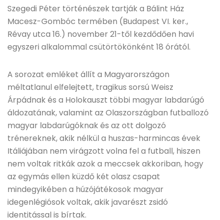
Szegedi Péter történészek tartják a Bálint Ház
Macesz-Gombóc termében (Budapest VI. ker.,
Révay utca 16.) november 21-től kezdődően havi
egyszeri alkalommal csütörtökönként 18 órától.
A sorozat emléket állít a Magyarországon
méltatlanul elfelejtett, tragikus sorsú Weisz
Árpádnak és a Holokauszt többi magyar labdarúgó
áldozatának, valamint az Olaszországban futballozó
magyar labdarúgóknak és az ott dolgozó
trénereknek, akik nélkül a huszas-harmincas évek
Itáliájában nem virágzott volna fel a futball, hiszen
nem voltak ritkák azok a meccsek akkoriban, hogy
az egymás ellen küzdő két olasz csapat
mindegyikében a húzójátékosok magyar
idegenlégiósok voltak, akik javarészt zsidó
identitással is bírtak.