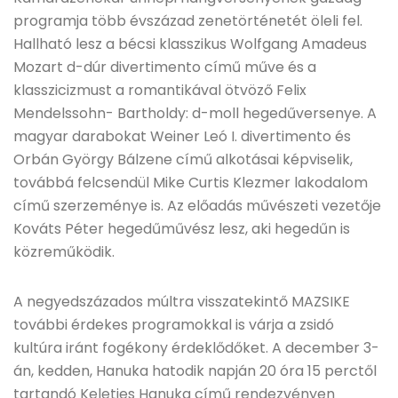
programja több évszázad zenetörténetét öleli fel.
Hallható lesz a bécsi klasszikus Wolfgang Amadeus
Mozart d-dúr divertimento című műve és a
klasszicizmust a romantikával ötvöző Felix
Mendelssohn- Bartholdy: d-moll hegedűversenye. A
magyar darabokat Weiner Leó I. divertimento és
Orbán György Bálzene című alkotásai képviselik,
továbbá felcsendül Mike Curtis Klezmer lakodalom
című szerzeménye is. Az előadás művészeti vezetője
Kováts Péter hegedűművész lesz, aki hegedűn is
közreműködik.
A negyedszázados múltra visszatekintő MAZSIKE
további érdekes programokkal is várja a zsidó
kultúra iránt fogékony érdeklődőket. A december 3-
án, kedden, Hanuka hatodik napján 20 óra 15 perctől
tartandó Keleties Hanuka című rendezvényen