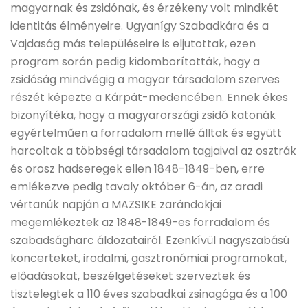
magyarnak és zsidónak, és érzékeny volt mindkét
identitás élményeire. Ugyanígy Szabadkára és a
Vajdaság más településeire is eljutottak, ezen
program során pedig kidomborították, hogy a
zsidóság mindvégig a magyar társadalom szerves
részét képezte a Kárpát-medencében. Ennek ékes
bizonyítéka, hogy a magyarországi zsidó katonák
egyértelműen a forradalom mellé álltak és együtt
harcoltak a többségi társadalom tagjaival az osztrák
és orosz hadseregek ellen 1848-1849-ben, erre
emlékezve pedig tavaly október 6-án, az aradi
vértanúk napján a MAZSIKE zarándokjai
megemlékeztek az 1848-1849-es forradalom és
szabadságharc áldozatairól. Ezenkívül nagyszabású
koncerteket, irodalmi, gasztronómiai programokat,
előadásokat, beszélgetéseket szerveztek és
tisztelegtek a 110 éves szabadkai zsinagóga és a 100