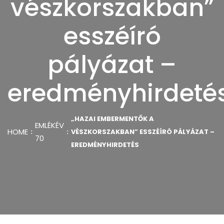
vészkorszakban”
esszéíró
pályázat –
eredményhirdeté
„HAZAI EMBERMENTŐK A
EMLÉKÉV
HOME
VÉSZKORSZAKBAN” ESSZÉÍRÓ PÁLYÁZAT –
70
EREDMÉNYHIRDETÉS