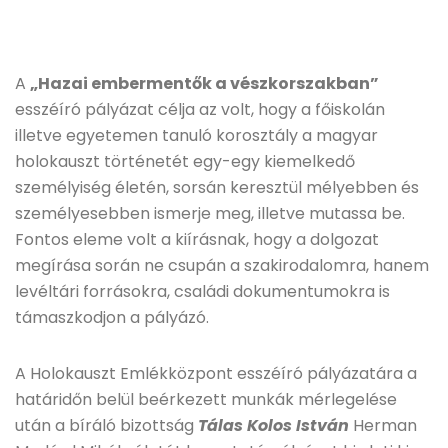
A
„Hazai embermentők a vészkorszakban”
esszéíró pályázat célja az volt, hogy a főiskolán
illetve egyetemen tanuló korosztály a magyar
holokauszt történetét egy-egy kiemelkedő
személyiség életén, sorsán keresztül mélyebben és
személyesebben ismerje meg, illetve mutassa be.
Fontos eleme volt a kiírásnak, hogy a dolgozat
megírása során ne csupán a szakirodalomra, hanem
levéltári forrásokra, családi dokumentumokra is
támaszkodjon a pályázó.
A Holokauszt Emlékközpont esszéíró pályázatára a
határidőn belül beérkezett munkák mérlegelése
után a bíráló bizottság
Tálas Kolos István
Herman