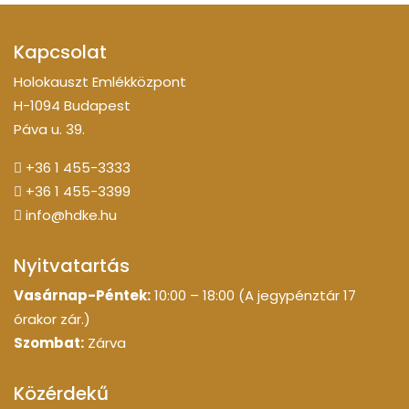
Kapcsolat
Holokauszt Emlékközpont
H-1094 Budapest
Páva u. 39.
+36 1 455-3333
+36 1 455-3399
info@hdke.hu
Nyitvatartás
Vasárnap-Péntek:
10:00 – 18:00 (A jegypénztár 17
órakor zár.)
Szombat:
Zárva
Közérdekű