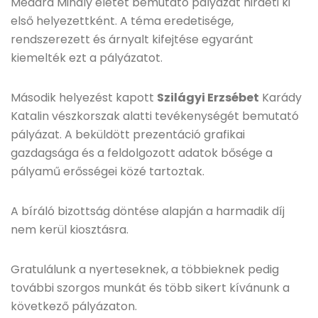
Medárd Mihály életét bemutató pályázat hirdeti ki
első helyezettként. A téma eredetisége,
rendszerezett és árnyalt kifejtése egyaránt
kiemelték ezt a pályázatot.
Második helyezést kapott
Szilágyi Erzsébet
Karády
Katalin vészkorszak alatti tevékenységét bemutató
pályázat. A beküldött prezentáció grafikai
gazdagsága és a feldolgozott adatok bősége a
pályamű erősségei közé tartoztak.
A bíráló bizottság döntése alapján a harmadik díj
nem kerül kiosztásra.
Gratulálunk a nyerteseknek, a többieknek pedig
további szorgos munkát és több sikert kívánunk a
következő pályázaton.