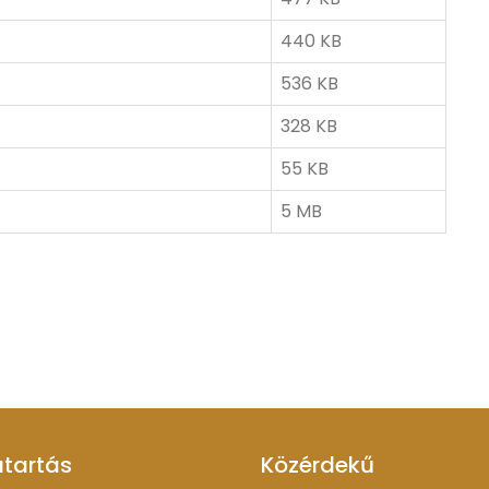
440 KB
536 KB
328 KB
55 KB
5 MB
atartás
Közérdekű