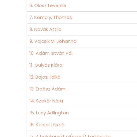
6. Olosz Levente
7. Komoly, Thomas
8. Novák Attila
9. Vojcsik M. Johanna
10. Ádám István Pál
11. Gulyás Klára
12. Bajcsi Ildikó
13. Erdész Ádám
14. Szekér Nóra
15. Lucy Adlington
16. Karsai László
17. A holokauszt új(szerű) története