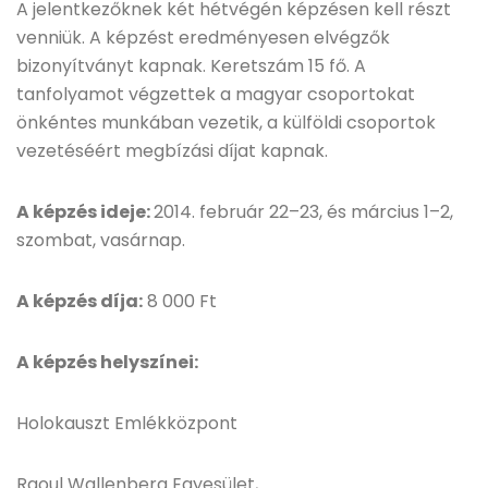
A jelentkezőknek két hétvégén képzésen kell részt
venniük. A képzést eredményesen elvégzők
bizonyítványt kapnak. Keretszám 15 fő. A
tanfolyamot végzettek a magyar csoportokat
önkéntes munkában vezetik, a külföldi csoportok
vezetéséért megbízási díjat kapnak.
A képzés ideje:
2014. február 22–23, és március 1–2,
szombat, vasárnap.
A képzés díja:
8 000 Ft
A képzés helyszínei:
Holokauszt Emlékközpont
Raoul Wallenberg Egyesület,