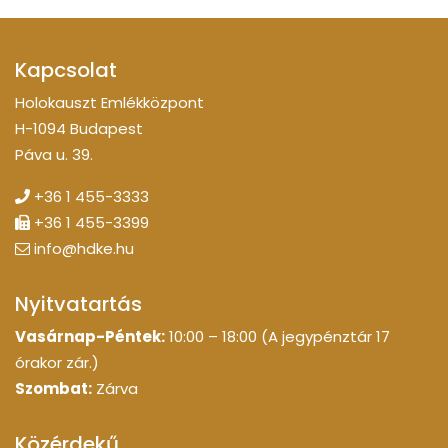
Kapcsolat
Holokauszt Emlékközpont
H-1094 Budapest
Páva u. 39.
+36 1 455-3333
+36 1 455-3399
info@hdke.hu
Nyitvatartás
Vasárnap-Péntek:
10:00 – 18:00 (A jegypénztár 17
órakor zár.)
Szombat:
Zárva
Közérdekű