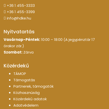
+36 1 455-3333
+36 1 455-3399
info@hdke.hu
Nyitvatartás
Vasárnap-Péntek:
10:00 – 18:00 (A jegypénztár 17
órakor zár.)
Szombat:
Zárva
Közérdekű
TÁMOP
Támogatás
Partnerek, támogatók
Közhasznúság
Közérdekű adatok
Adatvédelem