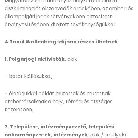
Magyarországon hátrányos helyzetben élők, a
diszkriminációt elszenvedők érdekében, az emberi és
állampolgári jogok törvényekben biztosított
érvényesítésében kifejtett tevékenységükkel.
A Raoul Wallenberg-díjban részesülhetnek
1. Polgárjogi aktivisták,
akik
– bátor kiállásukkal,
– életútjukkal példát mutattak és mutatnak
embertársaiknak a helyi, térségi és országos
közéletben.
2. Település-, intézményvezető, települési
önkormányzatok, intézmények,
akik /amelyek/