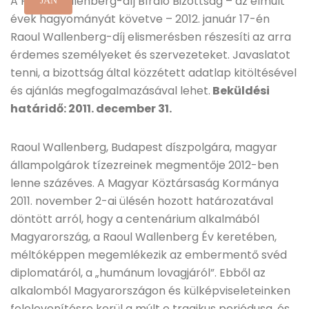
A Raoul Wallenberg-díj Bíráló Bizottság – az elmúlt
JAN
évek hagyományát követve – 2012. január 17-én
Raoul Wallenberg-díj elismerésben részesíti az arra
érdemes személyeket és szervezeteket. Javaslatot
tenni, a bizottság által közzétett adatlap kitöltésével
és ajánlás megfogalmazásával lehet.
Beküldési
határidő: 2011. december 31.
Raoul Wallenberg, Budapest díszpolgára, magyar
állampolgárok tízezreinek megmentője 2012-ben
lenne százéves. A Magyar Köztársaság Kormánya
2011. november 2-ai ülésén hozott határozatával
döntött arról, hogy a centenárium alkalmából
Magyarország, a Raoul Wallenberg Év keretében,
méltóképpen megemlékezik az embermentő svéd
diplomatáról, a „humánum lovagjáról”. Ebből az
alkalomból Magyarországon és külképviseleteinken
felelevenítésre kerül a múlt e tragikus periódusa, és