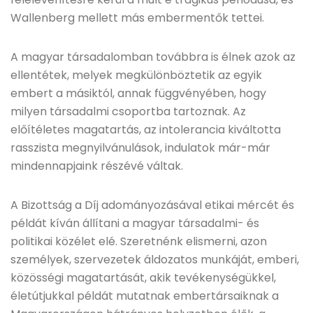
Wallenberg mellett más embermentők tettei.
A magyar társadalomban továbbra is élnek azok az
ellentétek, melyek megkülönböztetik az egyik
embert a másiktól, annak függvényében, hogy
milyen társadalmi csoportba tartoznak. Az
előítéletes magatartás, az intolerancia kiváltotta
rasszista megnyilvánulások, indulatok már-már
mindennapjaink részévé váltak.
A Bizottság a Díj adományozásával etikai mércét és
példát kíván állítani a magyar társadalmi- és
politikai közélet elé. Szeretnénk elismerni, azon
személyek, szervezetek áldozatos munkáját, emberi,
közösségi magatartását, akik tevékenységükkel,
életútjukkal példát mutatnak embertársaiknak a