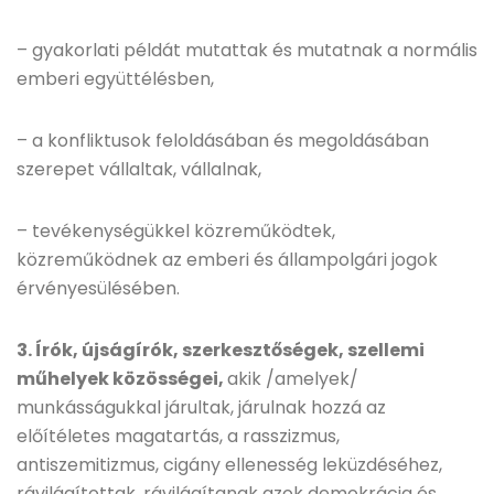
– gyakorlati példát mutattak és mutatnak a normális
emberi együttélésben,
– a konfliktusok feloldásában és megoldásában
szerepet vállaltak, vállalnak,
– tevékenységükkel közreműködtek,
közreműködnek az emberi és állampolgári jogok
érvényesülésében.
3. Írók, újságírók, szerkesztőségek, szellemi
műhelyek közösségei,
akik /amelyek/
munkásságukkal járultak, járulnak hozzá az
előítéletes magatartás, a rasszizmus,
antiszemitizmus, cigány ellenesség leküzdéséhez,
rávilágítottak, rávilágítanak azok demokrácia és