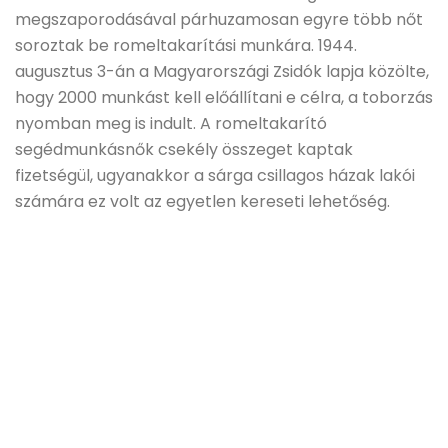
megszaporodásával párhuzamosan egyre több nőt
soroztak be romeltakarítási munkára. 1944.
augusztus 3-án a Magyarországi Zsidók lapja közölte,
hogy 2000 munkást kell előállítani e célra, a toborzás
nyomban meg is indult. A romeltakarító
segédmunkásnők csekély összeget kaptak
fizetségül, ugyanakkor a sárga csillagos házak lakói
számára ez volt az egyetlen kereseti lehetőség.