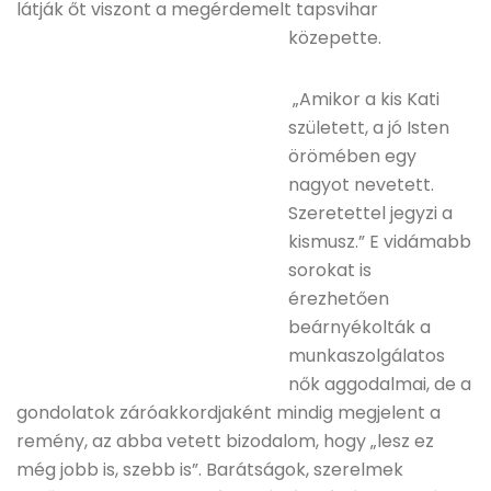
látják őt viszont a megérdemelt tapsvihar
közepette.
„Amikor a kis Kati
született, a jó Isten
örömében egy
nagyot nevetett.
Szeretettel jegyzi a
kismusz.” E vidámabb
sorokat is
érezhetően
beárnyékolták a
munkaszolgálatos
nők aggodalmai, de a
gondolatok záróakkordjaként mindig megjelent a
remény, az abba vetett bizodalom, hogy „lesz ez
még jobb is, szebb is”. Barátságok, szerelmek