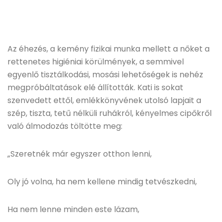
Az éhezés, a kemény fizikai munka mellett a nőket a
rettenetes higiéniai körülmények, a semmivel
egyenlő tisztálkodási, mosási lehetőségek is nehéz
megpróbáltatások elé állították. Kati is sokat
szenvedett ettől, emlékkönyvének utolsó lapjait a
szép, tiszta, tetű nélküli ruhákról, kényelmes cipőkről
való álmodozás töltötte meg:
„Szeretnék már egyszer otthon lenni,
Oly jó volna, ha nem kellene mindig tetvészkedni,
Ha nem lenne minden este lázam,