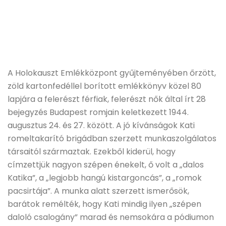
A Holokauszt Emlékközpont gyűjteményében őrzött,
zöld kartonfedéllel borított emlékkönyv közel 80
lapjára a felerészt férfiak, felerészt nők által írt 28
bejegyzés Budapest romjain keletkezett 1944.
augusztus 24. és 27. között. A jó kívánságok Kati
romeltakarító brigádban szerzett munkaszolgálatos
társaitól származtak. Ezekből kiderül, hogy
címzettjük nagyon szépen énekelt, ő volt a „dalos
Katika”, a „legjobb hangú kistargoncás”, a „romok
pacsirtája”. A munka alatt szerzett ismerősök,
barátok remélték, hogy Kati mindig ilyen „szépen
daloló csalogány” marad és nemsokára a pódiumon