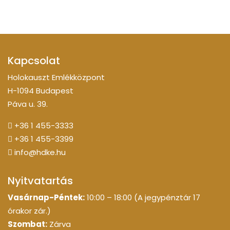
Kapcsolat
Holokauszt Emlékközpont
H-1094 Budapest
Páva u. 39.
+36 1 455-3333
+36 1 455-3399
info@hdke.hu
Nyitvatartás
Vasárnap-Péntek:
10:00 – 18:00 (A jegypénztár 17
órakor zár.)
Szombat:
Zárva