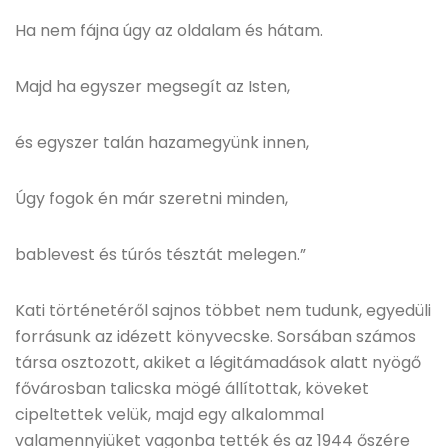
Ha nem fájna úgy az oldalam és hátam.
Majd ha egyszer megsegít az Isten,
és egyszer talán hazamegyünk innen,
Úgy fogok én már szeretni minden,
bablevest és túrós tésztát melegen.”
Kati történetéről sajnos többet nem tudunk, egyedüli
forrásunk az idézett könyvecske. Sorsában számos
társa osztozott, akiket a légitámadások alatt nyögő
fővárosban talicska mögé állítottak, köveket
cipeltettek velük, majd egy alkalommal
valamennyiüket vagonba tették és az 1944 őszére