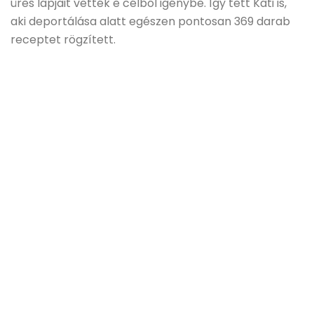
üres lapjait vették e célból igénybe. Így tett Kati is,
aki deportálása alatt egészen pontosan 369 darab
receptet rögzített.