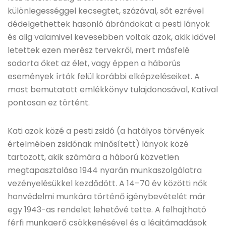
különlegességgel kecsegtet, százával, sőt ezrével
dédelgethettek hasonló ábrándokat a pesti lányok
és alig valamivel kevesebben voltak azok, akik idővel
letettek ezen merész tervekről, mert másfelé
sodorta őket az élet, vagy éppen a háborús
események írták felül korábbi elképzeléseiket. A
most bemutatott emlékkönyv tulajdonosával, Katival
pontosan ez történt.
Kati azok közé a pesti zsidó (a hatályos törvények
értelmében zsidónak minősített) lányok közé
tartozott, akik számára a háború közvetlen
megtapasztalása 1944 nyarán munkaszolgálatra
vezényelésükkel kezdődött. A 14–70 év közötti nők
honvédelmi munkára történő igénybevételét már
egy 1943-as rendelet lehetővé tette. A felhajtható
férfi munkaerő csökkenésével és a légitámadások