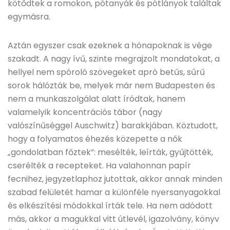
kötődtek a romokon, pótanyák és pótlányok találtak
egymásra.
Aztán egyszer csak ezeknek a hónapoknak is vége
szakadt. A nagy ívű, szinte megrajzolt mondatokat, a
hellyel nem spóroló szövegeket apró betűs, sűrű
sorok hálózták be, melyek már nem Budapesten és
nem a munkaszolgálat alatt íródtak, hanem
valamelyik koncentrációs tábor (nagy
valószínűséggel Auschwitz) barakkjában. Köztudott,
hogy a folyamatos éhezés közepette a nők
„gondolatban főztek”: mesélték, leírták, gyűjtötték,
cserélték a recepteket. Ha valahonnan papír
fecnihez, jegyzetlaphoz jutottak, akkor annak minden
szabad felületét hamar a különféle nyersanyagokkal
és elkészítési módokkal írták tele. Ha nem adódott
más, akkor a magukkal vitt útlevél, igazolvány, könyv