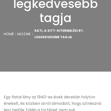
legkedvesebb
tagja
KATI, A SITT-KITERMELÉSI RT.
HOME
MOZAIK
LEGKEDVESEBB TAGJA
Egy fiatal lány az 1940-es évek derekán folyton
énekelt, és közben arról álmodott, hogy színésznő
lesz belőle. Eddig a történet nem sok