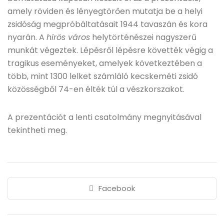
amely röviden és lényegtörően mutatja be a helyi
zsidóság megpróbáltatásait 1944 tavaszán és kora
nyarán. A
hirös város
helytörténészei nagyszerű
munkát végeztek. Lépésről lépésre követték végig a
tragikus eseményeket, amelyek következtében a
több, mint 1300 lelket számláló kecskeméti zsidó
közösségből 74-en élték túl a vészkorszakot.
A prezentációt a lenti csatolmány megnyitásával
tekintheti meg.
Facebook