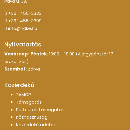
Páva u. 39.
+36 1 455-3333
+36 1 455-3399
info@hdke.hu
Nyitvatartás
Vasárnap-Péntek:
10:00 – 18:00 (A jegypénztár 17
órakor zár.)
Szombat:
Zárva
Közérdekű
TÁMOP
Támogatás
Partnerek, támogatók
Közhasznúság
Közérdekű adatok