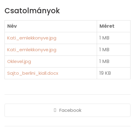
Csatolmányok
Név
Méret
1 MB
Kati_emlekkonyve.jpg
1 MB
Kati_emlekkonyve.jpg
1 MB
Oklevel.jpg
19 KB
Sajto_berlini_kiall.docx
Facebook