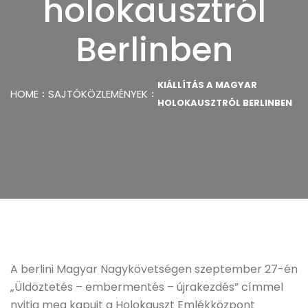
holokausztról
Berlinben
KIÁLLÍTÁS A MAGYAR
HOME
SAJTÓKÖZLEMÉNYEK
HOLOKAUSZTRÓL BERLINBEN
A berlini Magyar Nagykövetségen szeptember 27-én
„Üldöztetés – embermentés – újrakezdés” címmel
nyitja meg kapuit a Holokauszt Emlékközpont