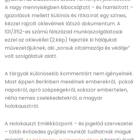
A nagy mennyiségben kibocsájtott – és hamisított –
igazolások mellett különös és ritka irat egy színes,
kézzel rajzolt oklevélnek látszó dokumentum. A
101/352-es számú félszázad munkaszolgálatosai
ezzel az oklevéllel (2.kép) fejezték ki hálájukat
művezetőjüknek, aki „sorsuk oltalmazója és védője”
volt szolgálatuk alatt.
A tárgyak különösebb kommentárt nem igényelnek.
Most éppen Berlinben mesélnek emberekről, pokoli
napokról, apró szépségekről, sokszor embertelen,
néha nemes cselekedetekről, a magyar
holokausztról.
A Holokauszt Emlékközpont – és jogelőd szervezetei
– több évtizedes gyűjtési munkát tudhatnak maguk
mögött.
a hosszú évek
Az intézmény gyűjteményében