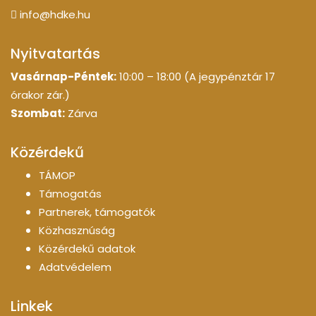
info@hdke.hu
Nyitvatartás
Vasárnap-Péntek:
10:00 – 18:00 (A jegypénztár 17
órakor zár.)
Szombat:
Zárva
Közérdekű
TÁMOP
Támogatás
Partnerek, támogatók
Közhasznúság
Közérdekű adatok
Adatvédelem
Linkek