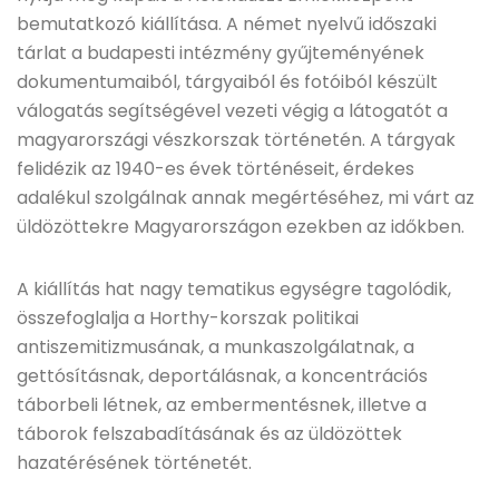
bemutatkozó kiállítása. A német nyelvű időszaki
tárlat a budapesti intézmény gyűjteményének
dokumentumaiból, tárgyaiból és fotóiból készült
válogatás segítségével vezeti végig a látogatót a
magyarországi vészkorszak történetén. A tárgyak
felidézik az 1940-es évek történéseit, érdekes
adalékul szolgálnak annak megértéséhez, mi várt az
üldözöttekre Magyarországon ezekben az időkben.
A kiállítás hat nagy tematikus egységre tagolódik,
összefoglalja a Horthy-korszak politikai
antiszemitizmusának, a munkaszolgálatnak, a
gettósításnak, deportálásnak, a koncentrációs
táborbeli létnek, az embermentésnek, illetve a
táborok felszabadításának és az üldözöttek
hazatérésének történetét.