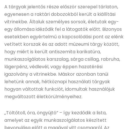
A tárgyak jelentős része először szerepel tárlaton,
egyenesen a raktári dobozokból került a kiállítási
vitrinekbe. Általuk személyes sorsok, életutak egy-
egy állomása idéződik fel a látogatók előtt. Bizonyos
esetekben egyértelmű a kapcsolódási pont az elénk
vetített korszak és az adott múzeumi tárgy között,
hogy miért is került antiszemita karikatúra,
munkaszolgálatos karszalag, sárga csillag, rabruha,
lágerpénz, védlevél, vagy éppen hazatérési
igazolvány a vitrinekbe. Máskor azonban tanúi
lehetünk annak, hétköznapi használati tárgyak
hogyan váltottak funkciót, idomultak használójuk
megváltozott életkörülményeihez.
„Töltőtoll, óra, öngyújtó” – így kezdődik a lista,
amelyet az egyik munkaszolgálatos készített
bevonulása előtt a magával vitt csomagról. Az