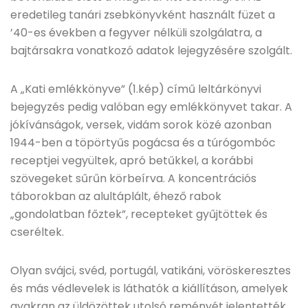
eredetileg tanári zsebkönyvként használt füzet a
’40-es években a fegyver nélküli szolgálatra, a
bajtársakra vonatkozó adatok lejegyzésére szolgált.
A „Kati emlékkönyve” (1.kép) című leltárkönyvi
bejegyzés pedig valóban egy emlékkönyvet takar. A
jókívánságok, versek, vidám sorok közé azonban
1944-ben a töpörtyűs pogácsa és a túrógombóc
receptjei vegyültek, apró betűkkel, a korábbi
szövegeket sűrűn körbeírva. A koncentrációs
táborokban az alultáplált, éhező rabok
„gondolatban főztek”, recepteket gyűjtöttek és
cseréltek.
Olyan svájci, svéd, portugál, vatikáni, vöröskeresztes
és más védlevelek is láthatók a kiállításon, amelyek
gyakran az üldözöttek utolsó reményét jelentették.