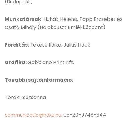
(Budapest)
Munkatársak:
Huhák Heléna, Papp Erzsébet és
Csató Mihály (Holokauszt Emlékközpont)
Fordítás:
Fekete Ildikó, Julius Höck
Grafika:
Gabbiano Print Kft.
További sajtóinformáció:
Török Zsuzsanna
, 06-20-9748-344
communicatio@hdke.hu