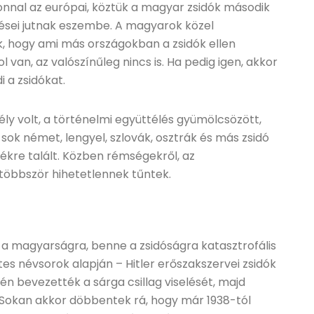
l az európai, köztük a magyar zsidók második
dései jutnak eszembe. A magyarok közel
ék, hogy ami más országokban a zsidók ellen
van, az valószínűleg nincs is. Ha pedig igen, akkor
 a zsidókat.
y volt, a történelmi együttélés gyümölcsözött,
ok német, lengyel, szlovák, osztrák és más zsidó
re talált. Közben rémségekről, az
egtöbbször hihetetlennek tűntek.
magyarságra, benne a zsidóságra katasztrofális
tes névsorok alapján – Hitler erőszakszervei zsidók
lején bevezették a sárga csillag viselését, majd
 Sokan akkor döbbentek rá, hogy már 1938-tól