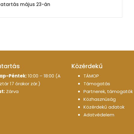
tvatartás május 23-án
atartás
Közérdekű
ap-Péntek:
10:00 – 18:00 (A
TÁMOP
tár 17 órakor zár.)
Támogatás
t:
Zárva
Partnerek, támogatók
Közhasznúság
Közérdekű adatok
Adatvédelem