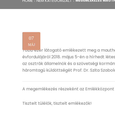
HOME
NEM KATEGORIZÁLT
MEGEMLÉKEZÉS MAUT
07
MÁJ
Több ezer látogató emlékezett meg a mautha
évfordulójáról 2018. május 5-én a hírhedt lé
az osztrák államelnök és a szövetségi kormán
háromtagú küldöttségét Prof. Dr. Szita Szabol
A megemlékezés részeként az Emlékközpont 
Tisztelt túlélők, tisztelt emlékezők!