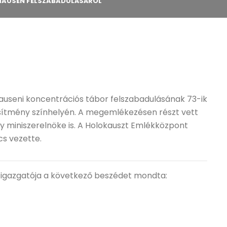
HAUSEN FELSZABADULÁSÁRÓL
useni koncentrációs tábor felszabadulásának 73-ik
tesítmény színhelyén. A megemlékezésen részt vett
y miniszerelnöke is. A Holokauszt Emlékközpont
cs vezette.
igazgatója a következő beszédet mondta: