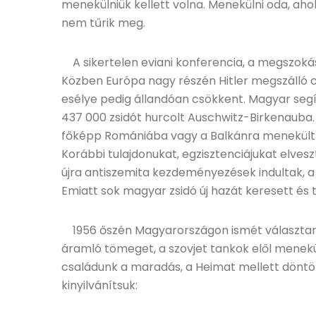
menekülniük kellett volna. Menekülni oda, aho
nem tűrik meg.
A sikertelen eviani konferencia, a megszokás
Közben Európa nagy részén Hitler megszálló c
esélye pedig állandóan csökkent. Magyar se
437 000 zsidót hurcolt Auschwitz-Birkenauba.
főképp Romániába vagy a Balkánra menekült el
Korábbi tulajdonukat, egzisztenciájukat elvesz
újra antiszemita kezdeményezések indultak, a 
Emiatt sok magyar zsidó új hazát keresett és t
1956 őszén Magyarországon ismét választani ke
áramló tömeget, a szovjet tankok elől menekülő
családunk a maradás, a Heimat mellett döntöt
kinyilvánítsuk: