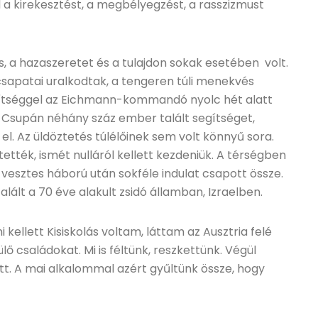
l a kirekesztést, a megbélyegzést, a rasszizmust
, a hazaszeretet és a tulajdon sokak esetében volt.
sapatai uralkodtak, a tengeren túli menekvés
gítséggel az Eichmann-kommandó nyolc hét alatt
 Csupán néhány száz ember talált segítséget,
. Az üldöztetés túlélőinek sem volt könnyű sora.
tették, ismét nulláról kellett kezdeniük. A térségben
vesztes háború után sokféle indulat csapott össze.
alált a 70 éve alakult zsidó államban, Izraelben.
llett Kisiskolás voltam, láttam az Ausztria felé
 családokat. Mi is féltünk, reszkettünk. Végül
t. A mai alkalommal azért gyűltünk össze, hogy