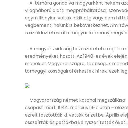
A témára gondolva magyarként nekem azonna
világháború alatti megpróbáltatásai, szenve
egymilliónyian voltak, akik alig vagy nem hitt
végbement, nálunk is bekövetkezhet. Ami távol 
is az üldöztetéstől a magyar kormány megvédi
A magyar zsidóság hazaszeretete régi és mél
eredményeket hozott. Az 1940-es évek elején s
menekült Magyarországra, többségük menedék
tömeggyilkosságairól érkeztek hírek, ezek l
Magyarország német katonai megszállása a 
csapást mért. 1944. március 19-e után – előze
ezreit fosztották ki, vették őrizetbe. Április e
összeírták és gettókba kényszerítették őket.