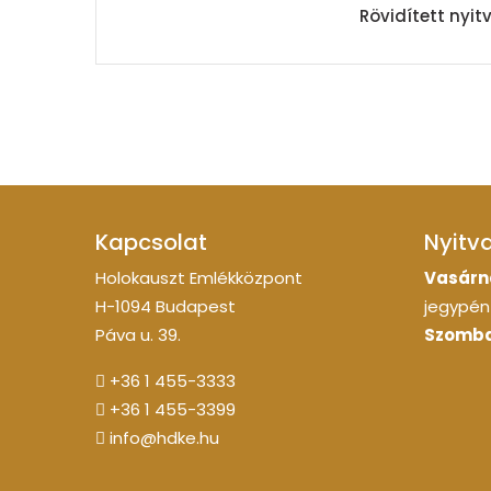
Rövidített nyi
Kapcsolat
Nyitv
Holokauszt Emlékközpont
Vasárn
H-1094 Budapest
jegypénz
Páva u. 39.
Szomba
+36 1 455-3333
+36 1 455-3399
info@hdke.hu