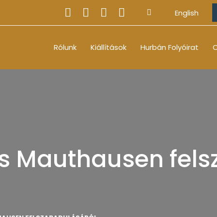
English
Rólunk
Kiállítások
Hurbán Folyóirat
O
 Mauthausen fels