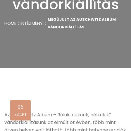
vándorkiállítás
MEGÚJULT AZ AUSCHWITZ ALBUM
HOME
INTÉZMÉNYI
VÁNDORKIÁLLÍTÁS
06
Az „Auschwitz Album – Róluk, nekünk, nélkülük”
SZEPT
vándorkiállításunk az elmúlt öt évben, több mint
ötven helyen volt látható, több mint hatvanezer diák