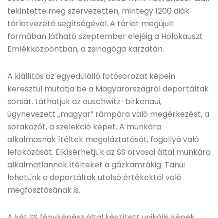
tekintette meg szervezetten, mintegy 1200 diák
tárlatvezető segítségével. A tárlat megújult
formában látható szeptember elejéig a Holokauszt
Emlékközpontban, a zsinagóga karzatán.
A kiállítás az egyedülálló fotósorozat képein
keresztül mutatja be a Magyarországról deportáltak
sorsát. Láthatjuk az auschwitz-birkenaui,
úgynevezett „magyar” rámpára való megérkezést, a
sorakozót, a szelekció képet. A munkára
alkalmasnak ítéltek megaláztatását, fogollyá való
lefokozását. Elkísérhetjük az SS orvosai által munkára
alkalmatlannak ítélteket a gázkamrákig. Tanúi
lehetünk a deportáltak utolsó értékektől való
megfosztásának is.
A két SS fényképész által készített unikális képek