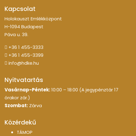
Kapcsolat
Holokauszt Emlékközpont
H-1094 Budapest
Páva u. 39.
+36 1 455-3333
+36 1 455-3399
info@hdke.hu
Nyitvatartás
Vasárnap-Péntek:
10:00 – 18:00 (A jegypénztár 17
órakor zár.)
Szombat:
Zárva
Közérdekű
TÁMOP