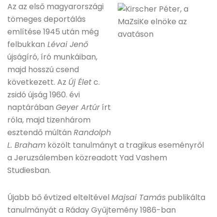
Az az első magyarországi
tömeges deportálás
említése 1945 után még
felbukkan
Lévai Jenő
újságíró, író munkáiban,
majd hosszú csend
következett. Az
Új Élet
c.
zsidó újság 1960. évi
naptárában
Geyer Artúr
írt
róla, majd tizenhárom
esztendő múltán
Randolph
L. Braham
közölt tanulmányt a tragikus eseményről
a Jeruzsálemben közreadott Yad Vashem
Studiesban.
Újabb bő évtized elteltével
Majsai Tamás
publikálta
tanulmányát a Ráday Gyűjtemény 1986-ban