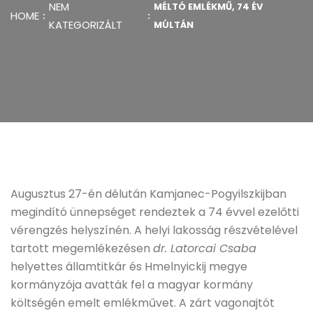
NEM
MÉLTÓ EMLÉKMŰ, 74 ÉV
HOME
KATEGORIZÁLT
MÚLTÁN
Augusztus 27-én délután Kamjanec-Pogyilszkijban
megindító ünnepséget rendeztek a 74 évvel ezelőtti
vérengzés helyszínén. A helyi lakosság részvételével
tartott megemlékezésen
dr. Latorcai Csaba
helyettes államtitkár és Hmelnyickij megye
kormányzója avatták fel a magyar kormány
költségén emelt emlékművet. A zárt vagonajtót