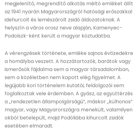
megjelenítő, megrendítő alkotás méltó emléket állít
az 1941 nyarán Magyarországról hatósági erőszakkal
idehurcolt és lemészárolt zsidó áldozatoknak. A
helyszín a város orosz neve alapján, Kamenyec-
Podolszk-ként került a magyar köztudatba.
A vérengzések története, emléke sajnos évtizedekre
a homályba veszett. A hozzátartozók, barátok vagy
ismerősök fájdalma sem a magyar társadalomban,
sem a közéletben nem kapott elég figyelmet. A
legújabb kori történelem kutatói, feldolgozói sem
foglalkoztak vele érdemben. A gyász, az együttérzés
a „rendezetlen állampolgárságú”, máskor „külhonos”
magyar, vagy Magyarországra menekült, valamilyen
okból betelepült, majd Podóliába kihurcolt zsidók
esetében elmaradt.