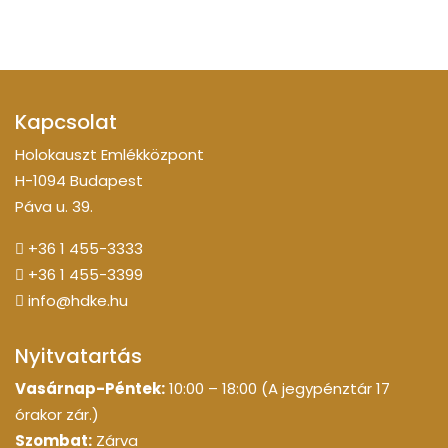
Kapcsolat
Holokauszt Emlékközpont
H-1094 Budapest
Páva u. 39.
+36 1 455-3333
+36 1 455-3399
info@hdke.hu
Nyitvatartás
Vasárnap-Péntek:
10:00 – 18:00 (A jegypénztár 17
órakor zár.)
Szombat:
Zárva