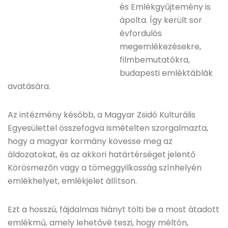
és Emlékgyűjtemény is
ápolta. Így került sor
évfordulós
megemlékezésekre,
filmbemutatókra,
budapesti emléktáblák
avatására.
Az intézmény később, a Magyar Zsidó Kulturális
Egyesülettel összefogva ismételten szorgalmazta,
hogy a magyar kormány kövesse meg az
áldozatokat, és az akkori határtérséget jelentő
Körösmezőn vagy a tömeggyilkosság színhelyén
emlékhelyet, emlékjelet állítson.
Ezt a hosszú, fájdalmas hiányt tölti be a most átadott
emlékmű, amely lehetővé teszi, hogy méltón,