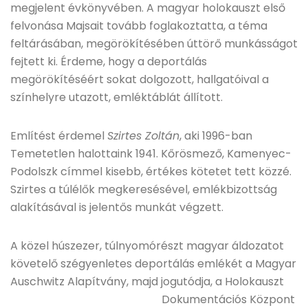
megjelent évkönyvében. A magyar holokauszt első
felvonása Majsait tovább foglakoztatta, a téma
feltárásában, megörökítésében úttörő munkásságot
fejtett ki. Érdeme, hogy a deportálás
megörökítéséért sokat dolgozott, hallgatóival a
színhelyre utazott, emléktáblát állított.
Említést érdemel
Szirtes Zoltán
, aki 1996-ban
Temetetlen halottaink 1941. Kőrösmező, Kamenyec-
Podolszk címmel kisebb, értékes kötetet tett közzé.
Szirtes a túlélők megkeresésével, emlékbizottság
alakításával is jelentős munkát végzett.
A közel húszezer, túlnyomórészt magyar áldozatot
követelő szégyenletes deportálás emlékét a Magyar
Auschwitz Alapítvány, majd jogutódja, a Holokauszt
Dokumentációs Központ