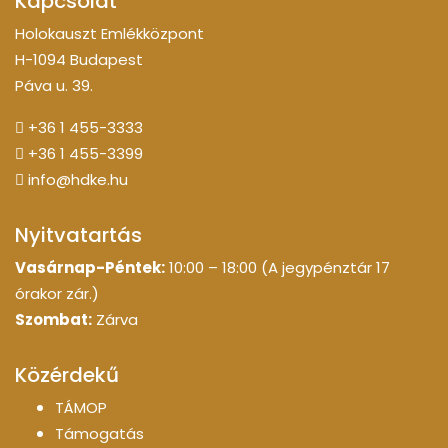
Kapcsolat
Holokauszt Emlékközpont
H-1094 Budapest
Páva u. 39.
+36 1 455-3333
+36 1 455-3399
info@hdke.hu
Nyitvatartás
Vasárnap-Péntek:
10:00 – 18:00 (A jegypénztár 17
órakor zár.)
Szombat:
Zárva
Közérdekű
TÁMOP
Támogatás