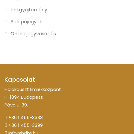
Linkgyűjtemény
Belépőjegyek
Online jegyvásárlás
Kapcsolat
Holokauszt Emlékközpont
H-1094 Budapest
Páva u. 39.
+36 1 455-3333
+36 1 455-3399
info@hdke.hu