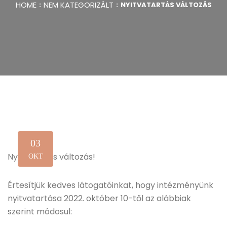
HOME
NEM KATEGORIZÁLT
NYITVATARTÁS VÁLTOZÁS
03
Nyitvatartás változás!
OKT
Értesítjük kedves látogatóinkat, hogy intézményünk
nyitvatartása 2022. október 10-től az alábbiak
szerint módosul: