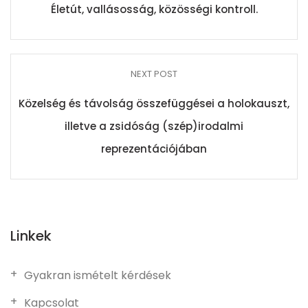
Életút, vallásosság, közösségi kontroll.
NEXT POST
Közelség és távolság összefüggései a holokauszt,
illetve a zsidóság (szép)irodalmi
reprezentációjában
Linkek
Gyakran ismételt kérdések
Kapcsolat