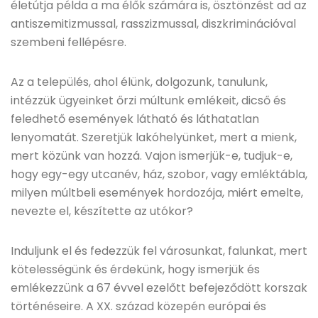
életútja példa a ma élők számára is, ösztönzést ad az
antiszemitizmussal, rasszizmussal, diszkriminációval
szembeni fellépésre.
Az a település, ahol élünk, dolgozunk, tanulunk,
intézzük ügyeinket őrzi múltunk emlékeit, dicső és
feledhető események látható és láthatatlan
lenyomatát. Szeretjük lakóhelyünket, mert a mienk,
mert közünk van hozzá. Vajon ismerjük-e, tudjuk-e,
hogy egy-egy utcanév, ház, szobor, vagy emléktábla,
milyen múltbeli események hordozója, miért emelte,
nevezte el, készítette az utókor?
Induljunk el és fedezzük fel városunkat, falunkat, mert
kötelességünk és érdekünk, hogy ismerjük és
emlékezzünk a 67 évvel ezelőtt befejeződött korszak
történéseire. A XX. század közepén európai és