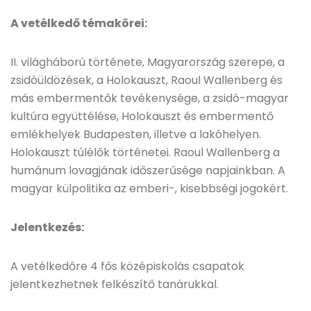
A vetélkedő témakörei:
II. világháború története, Magyarország szerepe, a
zsidóüldözések, a Holokauszt, Raoul Wallenberg és
más embermentők tevékenysége, a zsidó-magyar
kultúra együttélése, Holokauszt és embermentő
emlékhelyek Budapesten, illetve a lakóhelyen.
Holokauszt túlélők történetei. Raoul Wallenberg a
humánum lovagjának időszerűsége napjainkban. A
magyar külpolitika az emberi-, kisebbségi jogokért.
Jelentkezés:
A vetélkedőre 4 fős középiskolás csapatok
jelentkezhetnek felkészítő tanárukkal.