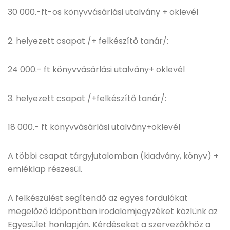
30 000.-ft-os könyvvásárlási utalvány + oklevél
2. helyezett csapat /+ felkészítő tanár/:
24 000.- ft könyvvásárlási utalvány+ oklevél
3. helyezett csapat /+felkészítő tanár/:
18 000.- ft könyvvásárlási utalvány+oklevél
A többi csapat tárgyjutalomban (kiadvány, könyv) +
emléklap részesül.
A felkészülést segítendő az egyes fordulókat
megelőző időpontban irodalomjegyzéket közlünk az
Egyesület honlapján. Kérdéseket a szervezőkhöz a