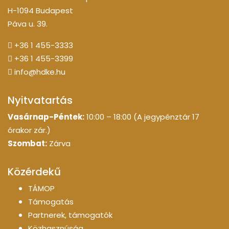
H-1094 Budapest
Páva u. 39.
+36 1 455-3333
+36 1 455-3399
info@hdke.hu
Nyitvatartás
Vasárnap-Péntek:
10:00 – 18:00 (A jegypénztár 17
órakor zár.)
Szombat:
Zárva
Közérdekű
TÁMOP
Támogatás
Partnerek, támogatók
Közhasznúság