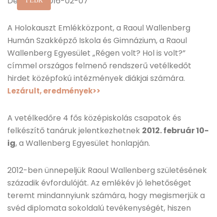
Deadline: 2016-02-07
FEBR
A Holokauszt Emlékközpont, a Raoul Wallenberg
Humán Szakképző Iskola és Gimnázium, a Raoul
Wallenberg Egyesület „Régen volt? Hol is volt?”
címmel országos felmenő rendszerű vetélkedőt
hirdet középfokú intézmények diákjai számára.
Lezárult, eredmények>>
A vetélkedőre 4 fős középiskolás csapatok és
felkészítő tanáruk jelentkezhetnek
2012. február 10-
ig
, a Wallenberg Egyesület honlapján.
2012-ben ünnepeljük Raoul Wallenberg születésének
századik évfordulóját. Az emlékév jó lehetőséget
teremt mindannyiunk számára, hogy megismerjük a
svéd diplomata sokoldalú tevékenységét, hiszen