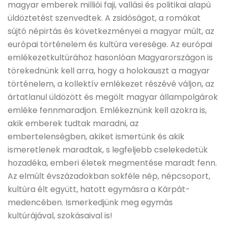
magyar emberek milliói faji, vallási és politikai alapú
üldöztetést szenvedtek. A zsidóságot, a romákat
sújtó népirtás és következményei a magyar múlt, az
európai történelem és kultúra veresége. Az európai
emlékezetkultúrához hasonlóan Magyarországon is
törekednünk kell arra, hogy a holokauszt a magyar
történelem, a kollektív emlékezet részévé váljon, az
ártatlanul üldözött és megölt magyar állampolgárok
emléke fennmaradjon. Emlékeznünk kell azokra is,
akik emberek tudtak maradni, az
embertelenségben, akiket ismertünk és akik
ismeretlenek maradtak, s legfeljebb cselekedetük
hozadéka, emberi életek megmentése maradt fenn.
Az elmúlt évszázadokban sokféle nép, népcsoport,
kultúra élt együtt, hatott egymásra a Kárpát-
medencében. Ismerkedjünk meg egymás
kultúrájával, szokásaival is!