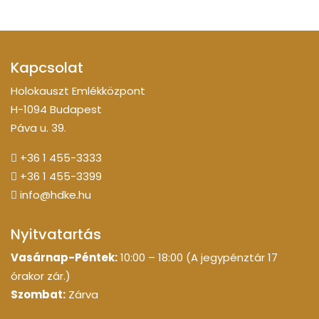
Kapcsolat
Holokauszt Emlékközpont
H-1094 Budapest
Páva u. 39.
+36 1 455-3333
+36 1 455-3399
info@hdke.hu
Nyitvatartás
Vasárnap-Péntek:
10:00 – 18:00 (A jegypénztár 17
órakor zár.)
Szombat:
Zárva