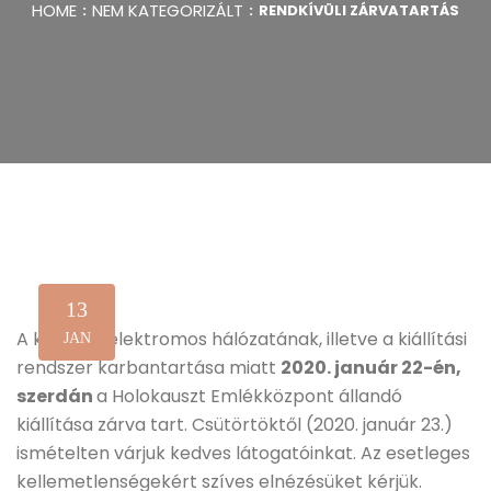
HOME
NEM KATEGORIZÁLT
RENDKÍVÜLI ZÁRVATARTÁS
13
A környék elektromos hálózatának, illetve a kiállítási
JAN
rendszer karbantartása miatt
2020. január 22-én,
szerdán
a Holokauszt Emlékközpont állandó
kiállítása zárva tart. Csütörtöktől (2020. január 23.)
ismételten várjuk kedves látogatóinkat. Az esetleges
kellemetlenségekért szíves elnézésüket kérjük.