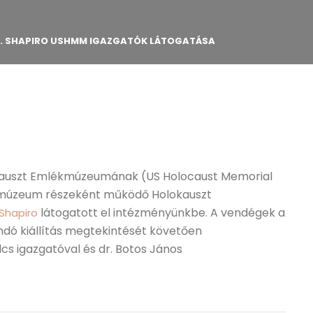
 A. SHAPIRO USHMM IGAZGATÓK LÁTOGATÁSA
lokauszt Emlékmúzeumának (US Holocaust Memorial
múzeum részeként működő Holokauszt
látogatott el intézményünkbe. A vendégek a
 Shapiro
dó kiállítás megtekintését követően
cs igazgatóval és dr. Botos János