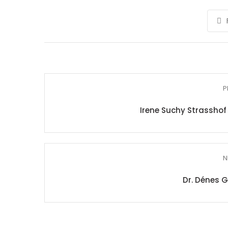
P
Irene Suchy Strassho
N
Dr. Dénes G