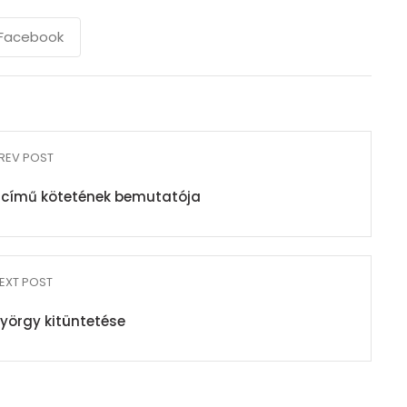
Facebook
REV POST
f című kötetének bemutatója
EXT POST
yörgy kitüntetése