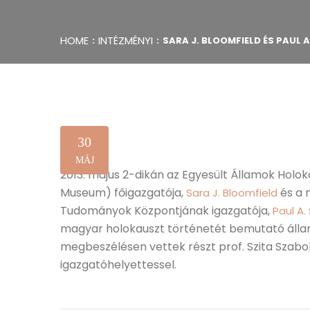
HOME
INTÉZMÉNYI
SARA J. BLOOMFIELD ÉS PAUL
30
MÁJ
2013. május 2-dikán az Egyesült Államok Ho
Museum) főigazgatója,
és a 
Sara J. Bloomfield
Tudományok Központjának igazgatója,
Paul A.
magyar holokauszt történetét bemutató állan
megbeszélésen vettek részt prof. Szita Szabol
igazgatóhelyettessel.