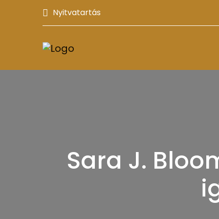
Nyitvatartás
Sara J. Bloo
i