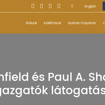
English
Rólunk
Kiállítások
Hurbán Folyóirat
O
mfield és Paul A. 
gazgatók látogatá