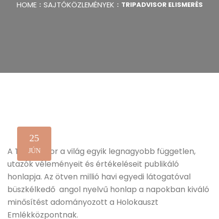
HOME
SAJTÓKÖZLEMÉNYEK
TRIPADVISOR ELISMERÉS
25
A TripAdvisor a világ egyik legnagyobb független,
JÚN
utazók véleményeit és értékeléseit publikáló
honlapja. Az ötven millió havi egyedi látogatóval
büszkélkedő angol nyelvű honlap a napokban kiváló
minősítést adományozott a Holokauszt
Emlékközpontnak.