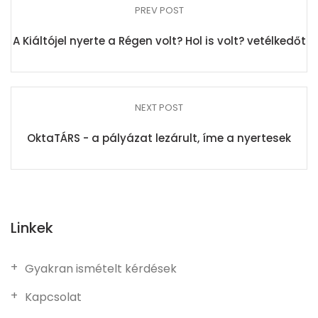
PREV POST
A Kiáltójel nyerte a Régen volt? Hol is volt? vetélkedőt
NEXT POST
OktaTÁRS - a pályázat lezárult, íme a nyertesek
Linkek
Gyakran ismételt kérdések
Kapcsolat