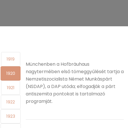
1919
Münchenben a Hofbräuhaus
nagytermében első tömeggyűlését tartja a
1920
Nemzetiszocialista Német Munkáspárt
(NSDAP), a DAP utóda; elfogadják a párt
1921
antiszemita pontokat is tartalmazó
programját.
1922
1923