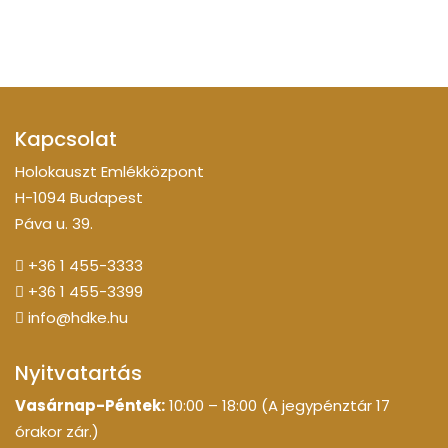
Kapcsolat
Holokauszt Emlékközpont
H-1094 Budapest
Páva u. 39.
+36 1 455-3333
+36 1 455-3399
info@hdke.hu
Nyitvatartás
Vasárnap-Péntek:
10:00 – 18:00 (A jegypénztár 17
órakor zár.)