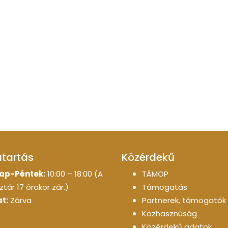
atartás
Közérdekű
ap-Péntek:
10:00 – 18:00 (A
TÁMOP
tár 17 órakor zár.)
Támogatás
t:
Zárva
Partnerek, támogatók
Közhasznúság
Közérdekű adatok