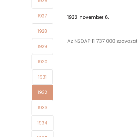
1925
1927
1932. november 6.
1928
Az NSDAP 11 737 000 szavazat
1929
1930
1931
1932
1933
1934