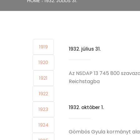
HOME
1932. JÚLIUS 31.
1919
1932. július 31.
1920
Az NSDAP 13 745 800 szavazat
1921
Reichstagba
1922
1932. október 1.
1923
1924
Gömbös Gyula kormányt ala