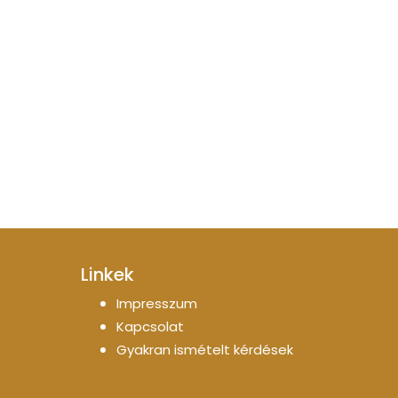
Linkek
Impresszum
Kapcsolat
Gyakran ismételt kérdések