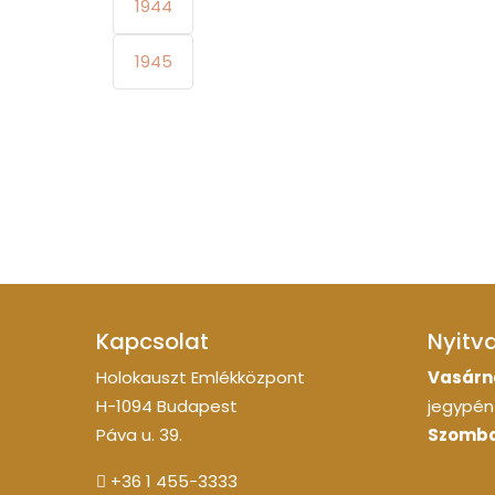
1944
1945
Kapcsolat
Nyitv
Holokauszt Emlékközpont
Vasárn
H-1094 Budapest
jegypénz
Páva u. 39.
Szomba
+36 1 455-3333