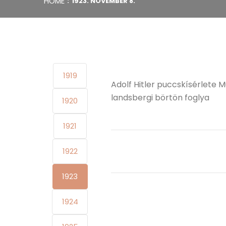
HOME
1923. NOVEMBER 8.
1919
Adolf Hitler puccskísérlete M
landsbergi börtön foglya
1920
1921
1922
1923
1924