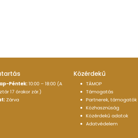
atartás
Közérdekű
ap-Péntek:
10:00 – 18:00 (A
TÁMOP
tár 17 órakor zár.)
Támogatás
t:
Zárva
Partnerek, támogatók
Közhasznúság
Közérdekű adatok
Adatvédelem