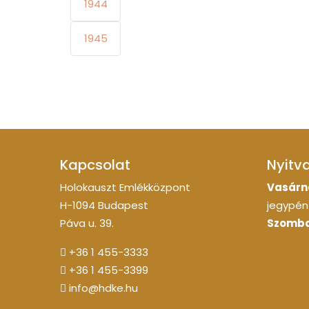
1944
1945
Kapcsolat
Nyitv
Holokauszt Emlékközpont
Vasárn
H-1094 Budapest
jegypénz
Páva u. 39.
Szomba
+36 1 455-3333
+36 1 455-3399
info@hdke.hu