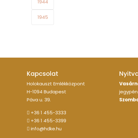
1944
1945
Kapcsolat
Nyitv
Holokauszt Emlékközpont
Vasárn
H-1094 Budapest
jegypénz
Páva u. 39.
Szomba
+36 1 455-3333
+36 1 455-3399
info@hdke.hu