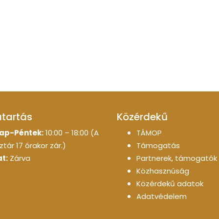
atartás
Közérdekű
ap-Péntek:
10:00 – 18:00 (A
TÁMOP
tár 17 órakor zár.)
Támogatás
t:
Zárva
Partnerek, támogatók
Közhasznúság
Közérdekű adatok
Adatvédelem