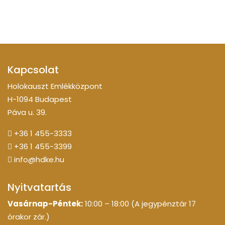
Kapcsolat
Holokauszt Emlékközpont
H-1094 Budapest
Páva u. 39.
+36 1 455-3333
+36 1 455-3399
info@hdke.hu
Nyitvatartás
Vasárnap-Péntek:
10:00 – 18:00 (A jegypénztár 17
órakor zár.)