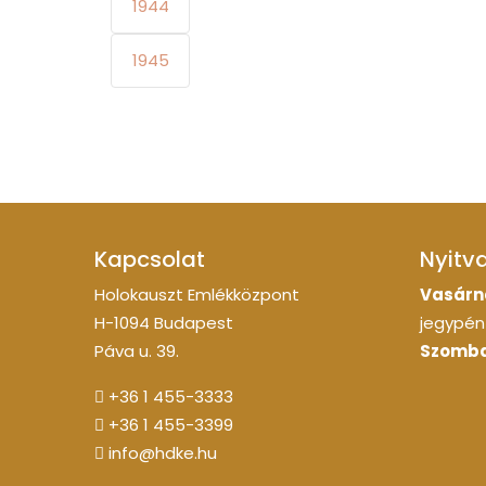
1944
1945
Kapcsolat
Nyitv
Holokauszt Emlékközpont
Vasárn
H-1094 Budapest
jegypénz
Páva u. 39.
Szomba
+36 1 455-3333
+36 1 455-3399
info@hdke.hu