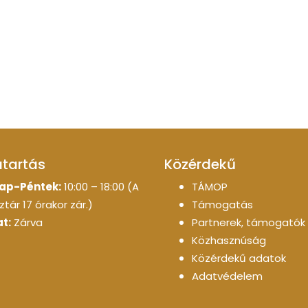
atartás
Közérdekű
ap-Péntek:
10:00 – 18:00 (A
TÁMOP
tár 17 órakor zár.)
Támogatás
t:
Zárva
Partnerek, támogatók
Közhasznúság
Közérdekű adatok
Adatvédelem