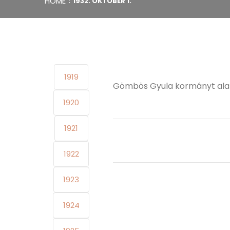
HOME
1932. OKTÓBER 1.
1919
Gömbös Gyula kormányt ala
1920
1921
1922
1923
1924