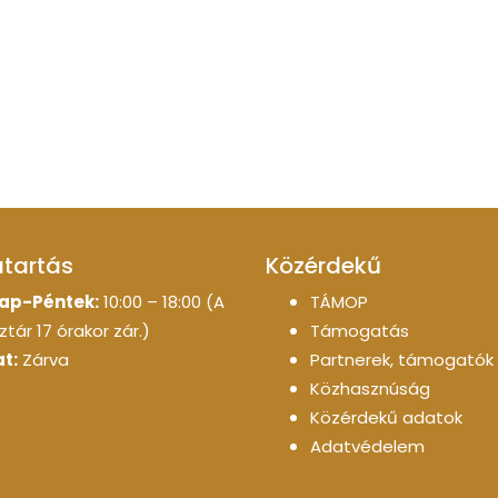
atartás
Közérdekű
ap-Péntek:
10:00 – 18:00 (A
TÁMOP
tár 17 órakor zár.)
Támogatás
t:
Zárva
Partnerek, támogatók
Közhasznúság
Közérdekű adatok
Adatvédelem