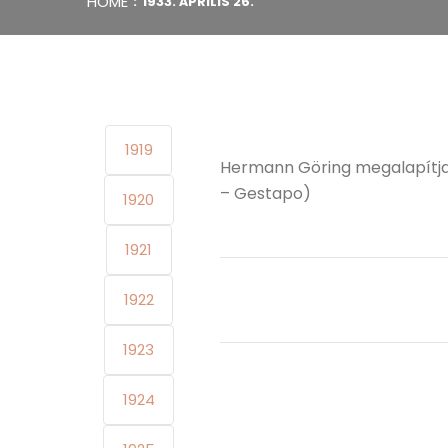
HOME
1933. ÁPRILIS 26.
1919
Hermann Göring megalapítja 
– Gestapo)
1920
1921
1922
1923
1924