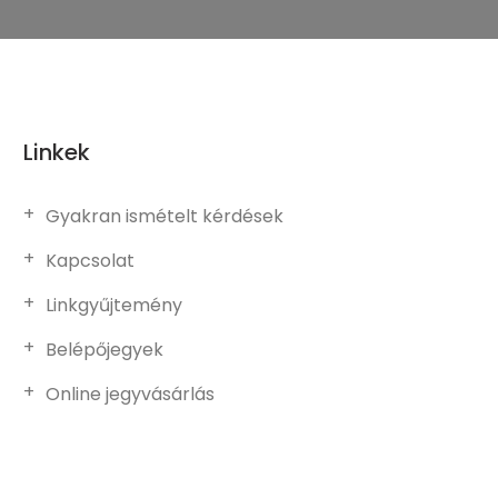
Linkek
Gyakran ismételt kérdések
Kapcsolat
Linkgyűjtemény
Belépőjegyek
Online jegyvásárlás