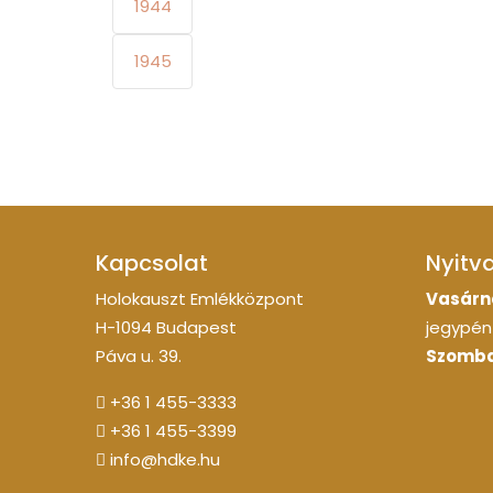
1944
1945
Kapcsolat
Nyitv
Holokauszt Emlékközpont
Vasárn
H-1094 Budapest
jegypénz
Páva u. 39.
Szomba
+36 1 455-3333
+36 1 455-3399
info@hdke.hu