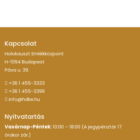
Kapcsolat
Holokauszt Emlékközpont
H-1094 Budapest
Páva u. 39.
+36 1 455-3333
+36 1 455-3399
info@hdke.hu
Nyitvatartás
Vasárnap-Péntek:
10:00 – 18:00 (A jegypénztár 17
órakor zár.)