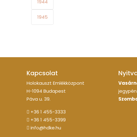
1944
1945
Kapcsolat
Nyitv
Holokauszt Emlékközpont
Vasárn
H-1094 Budapest
jegypénz
Páva u. 39.
Szomba
+36 1 455-3333
+36 1 455-3399
info@hdke.hu