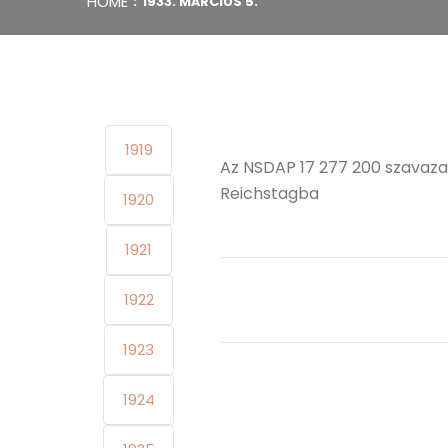
HOME
1933. MÁRCIUS 5.
1919
Az NSDAP 17 277 200 szavazat
Reichstagba
1920
1921
1922
1923
1924