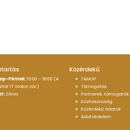
atartás
Közérdekű
ap-Péntek:
10:00 – 18:00 (A
TÁMOP
tár 17 órakor zár.)
Támogatás
t:
Zárva
Partnerek, támogatók
Közhasznúság
Közérdekű adatok
Adatvédelem