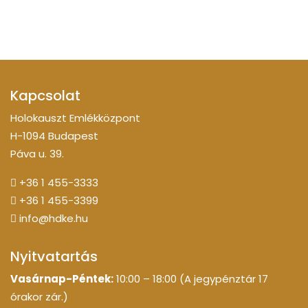
Kapcsolat
Holokauszt Emlékközpont
H-1094 Budapest
Páva u. 39.
+36 1 455-3333
+36 1 455-3399
info@hdke.hu
Nyitvatartás
Vasárnap-Péntek:
10:00 – 18:00 (A jegypénztár 17
órakor zár.)