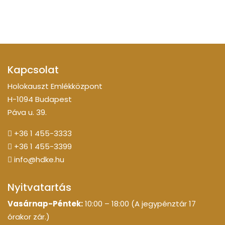
Kapcsolat
Holokauszt Emlékközpont
H-1094 Budapest
Páva u. 39.
+36 1 455-3333
+36 1 455-3399
info@hdke.hu
Nyitvatartás
Vasárnap-Péntek:
10:00 – 18:00 (A jegypénztár 17
órakor zár.)