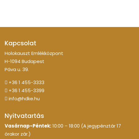
Kapcsolat
Holokauszt Emlékközpont
H-1094 Budapest
Páva u. 39.
+36 1 455-3333
+36 1 455-3399
info@hdke.hu
Nyitvatartás
Vasárnap-Péntek:
10:00 – 18:00 (A jegypénztár 17
órakor zár.)