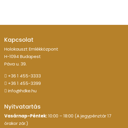
Kapcsolat
Holokauszt Emlékközpont
H-1094 Budapest
Páva u. 39.
+36 1 455-3333
+36 1 455-3399
info@hdke.hu
Nyitvatartás
Vasárnap-Péntek:
10:00 – 18:00 (A jegypénztár 17
órakor zár.)