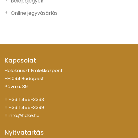
Belépőjegyek
Online jegyvásárlás
Kapcsolat
Holokauszt Emlékközpont
H-1094 Budapest
Páva u. 39.
+36 1 455-3333
+36 1 455-3399
info@hdke.hu
Nyitvatartás