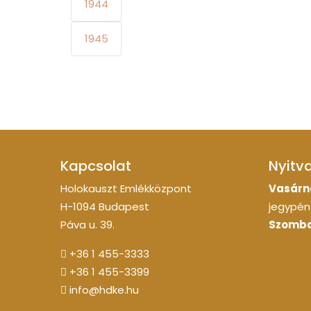
1944
1945
Kapcsolat
Nyitv
Holokauszt Emlékközpont
Vasárn
H-1094 Budapest
jegypénz
Páva u. 39.
Szomba
+36 1 455-3333
+36 1 455-3399
info@hdke.hu