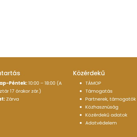
atartás
Közérdekű
ap-Péntek:
10:00 – 18:00 (A
TÁMOP
tár 17 órakor zár.)
Támogatás
t:
Zárva
Partnerek, támogatók
Közhasznúság
Közérdekű adatok
Adatvédelem