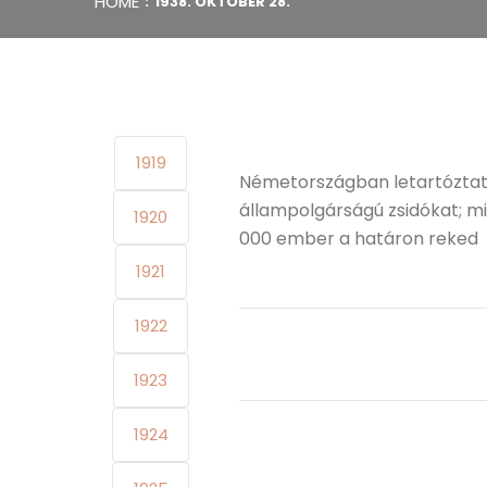
HOME
1938. OKTÓBER 28.
1919
Németországban letartóztatjá
állampolgárságú zsidókat; mi
1920
000 ember a határon reked
1921
1922
1923
1924