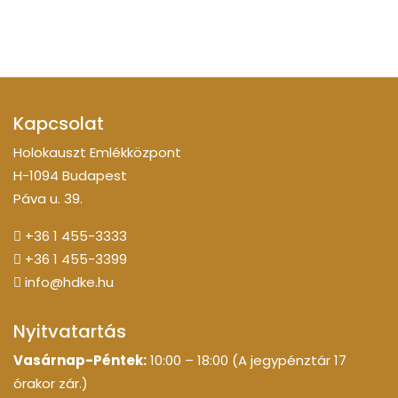
Kapcsolat
Holokauszt Emlékközpont
H-1094 Budapest
Páva u. 39.
+36 1 455-3333
+36 1 455-3399
info@hdke.hu
Nyitvatartás
Vasárnap-Péntek:
10:00 – 18:00 (A jegypénztár 17
órakor zár.)