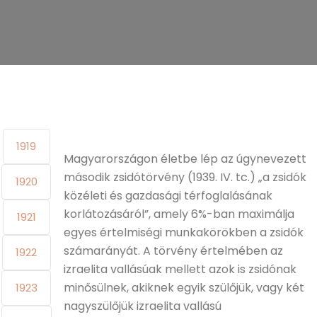
1919
Magyarországon életbe lép az úgynevezett
második zsidótörvény (1939. IV. tc.) „a zsidók
1920
közéleti és gazdasági térfoglalásának
korlátozásáról”, amely 6%-ban maximálja
1921
egyes értelmiségi munkakörökben a zsidók
számarányát. A törvény értelmében az
1922
izraelita vallásúak mellett azok is zsidónak
minősülnek, akiknek egyik szülőjük, vagy két
1923
nagyszülőjük izraelita vallású