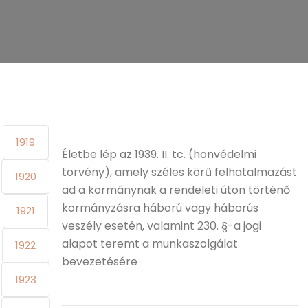
1919
Életbe lép az 1939. II. tc. (honvédelmi
törvény), amely széles körű felhatalmazást
1920
ad a kormánynak a rendeleti úton történő
kormányzásra háború vagy háborús
1921
veszély esetén, valamint 230. §-a jogi
alapot teremt a munkaszolgálat
1922
bevezetésére
1923