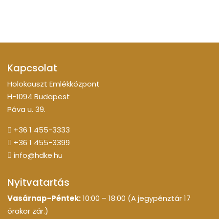
Kapcsolat
Holokauszt Emlékközpont
H-1094 Budapest
Páva u. 39.
+36 1 455-3333
+36 1 455-3399
info@hdke.hu
Nyitvatartás
Vasárnap-Péntek:
10:00 – 18:00 (A jegypénztár 17
órakor zár.)