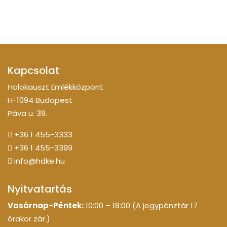
Kapcsolat
Holokauszt Emlékközpont
H-1094 Budapest
Páva u. 39.
+36 1 455-3333
+36 1 455-3399
info@hdke.hu
Nyitvatartás
Vasárnap-Péntek:
10:00 – 18:00 (A jegypénztár 17
órakor zár.)