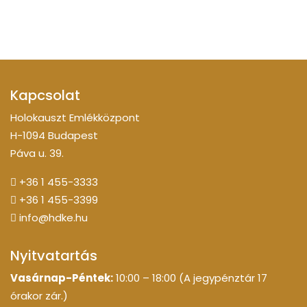
Kapcsolat
Holokauszt Emlékközpont
H-1094 Budapest
Páva u. 39.
+36 1 455-3333
+36 1 455-3399
info@hdke.hu
Nyitvatartás
Vasárnap-Péntek:
10:00 – 18:00 (A jegypénztár 17
órakor zár.)