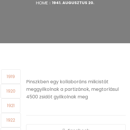
HOME
1941. AUGUSZTUS 20.
1919
Pinszkben egy kollaboráns milicistát
meggyilkolnak a partizánok, megtorlásul
1920
4500 zsidót gyilkolnak meg
1921
1922