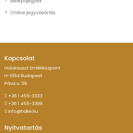
Belépőjegyek
Online jegyvásárlás
Kapcsolat
Holokauszt Emlékközpont
H-1094 Budapest
Páva u. 39.
+36 1 455-3333
+36 1 455-3399
info@hdke.hu
Nyitvatartás